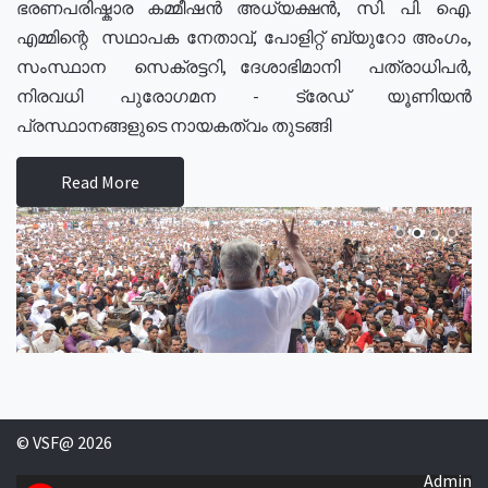
ഭരണപരിഷ്കാര കമ്മീഷൻ അധ്യക്ഷൻ, സി. പി. ഐ.
എമ്മിന്റെ സഥാപക നേതാവ്, പോളിറ്റ് ബ്യുറോ അംഗം,
സംസ്ഥാന സെക്രട്ടറി, ദേശാഭിമാനി പത്രാധിപർ,
നിരവധി പുരോഗമന - ട്രേഡ് യൂണിയൻ
പ്രസ്ഥാനങ്ങളുടെ നായകത്വം തുടങ്ങി
Read More
© VSF@ 2026
Admin