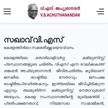
സഖാവ് വി.എസ്
കേരളത്തിൻറെ സമരതീക്ഷ്ണ യൌവ്വനം
കേരളത്തിലെ തൊഴിലാളിവർഗ്ഗ - കമ്യൂണിസ്റ്റ്
പ്രസ്ഥാനങ്ങളുടെ ചരിത്രം വിഎസ് എന്ന വേലിക്കകത്ത്
ശങ്കരൻ അച്യുതാനന്ദൻ ജീവിതചരിത്രം കൂടിയാണ്.
ജനകീയ രാഷ്ട്രീയ നേതാവും ജനപക്ഷ
രാഷ്ട്രീയപ്രവർത്തകനും ഇന്ത്യയിലെ ജീവിച്ചിരിക്കുന്ന
ഏറ്റവും തലമുതിർന്ന കമ്യൂണിസ്റ്റ് നേതാവുമാണ്
അദ്ദേഹം. കേരള സംസ്ഥാനത്തിന്റെ മുഖ്യമന്ത്രി ,
പ്രതിപക്ഷനേതാവ്, നിയമസഭാ സാമാജികൻ,