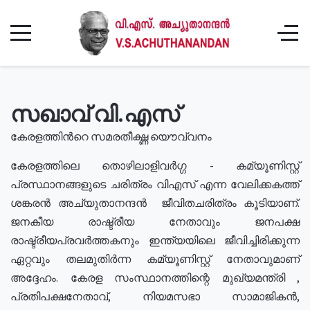
സഖാവ് വി.എസ്
കേരളത്തിൻറെ സമരതീക്ഷ്ണ യൌവ്വനം
കേരളത്തിലെ തൊഴിലാളിവർഗ്ഗ - കമ്യൂണിസ്റ്റ്
പ്രസ്ഥാനങ്ങളുടെ ചരിത്രം വിഎസ് എന്ന വേലിക്കകത്ത്
ശങ്കരൻ അച്യുതാനന്ദൻ ജീവിതചരിത്രം കൂടിയാണ്.
ജനകീയ രാഷ്ട്രീയ നേതാവും ജനപക്ഷ
രാഷ്ട്രീയപ്രവർത്തകനും ഇന്ത്യയിലെ ജീവിച്ചിരിക്കുന്ന
ഏറ്റവും തലമുതിർന്ന കമ്യൂണിസ്റ്റ് നേതാവുമാണ്
അദ്ദേഹം. കേരള സംസ്ഥാനത്തിന്റെ മുഖ്യമന്ത്രി ,
പ്രതിപക്ഷനേതാവ്, നിയമസഭാ സാമാജികൻ,