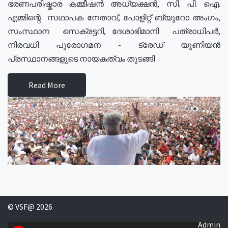
ഭരണപരിഷ്കാര കമ്മീഷൻ അധ്യക്ഷൻ, സി. പി. ഐ.
എമ്മിന്റെ സഥാപക നേതാവ്, പോളിറ്റ് ബ്യുറോ അംഗം,
സംസ്ഥാന സെക്രട്ടറി, ദേശാഭിമാനി പത്രാധിപർ,
നിരവധി പുരോഗമന - ട്രേഡ് യൂണിയൻ
പ്രസ്ഥാനങ്ങളുടെ നായകത്വം തുടങ്ങി
Read More
© VSF@ 2026
Admin