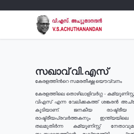
സഖാവ് വി.എസ്
കേരളത്തിൻറെ സമരതീക്ഷ്ണ യൌവ്വനം
കേരളത്തിലെ തൊഴിലാളിവർഗ്ഗ - കമ്യൂണിസ്റ്റ
വിഎസ് എന്ന വേലിക്കകത്ത് ശങ്കരൻ അച്
കൂടിയാണ്. ജനകീയ രാഷ്ട്രീ
രാഷ്ട്രീയപ്രവർത്തകനും ഇന്ത്യയിലെ ജീ
തലമുതിർന്ന കമ്യൂണിസ്റ്റ് നേതാവ
സംസ്ഥാനത്തിന്റെ മുഖ്യമന്ത്രി , പ്