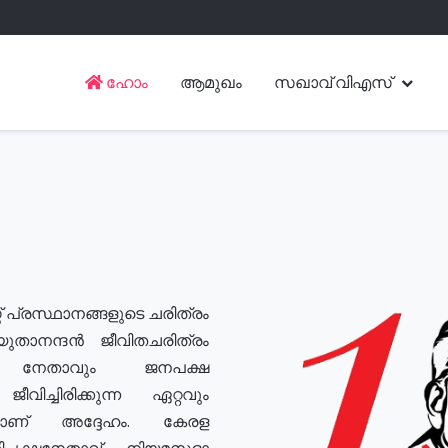
ഹോം
ആമുഖം
സഖാവ് വിഎസ്
് പ്രസ്ഥാനങ്ങളുടെ ചരിത്രം
യുതാനന്ദൻ ജീവിതചരിത്രം
യ നേതാവും ജനപക്ഷ
വിച്ചിരിക്കുന്ന ഏറ്റവും
ുമാണ് അദ്ദേഹം. കേരള
രതിപക്ഷനേതാവ്, നിയമസഭാ