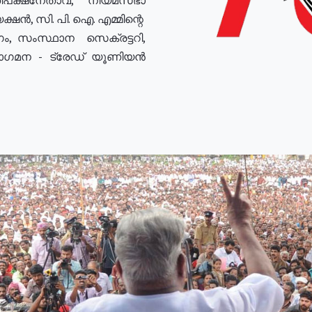
ഷൻ, സി. പി. ഐ. എമ്മിന്റെ
ം, സംസ്ഥാന സെക്രട്ടറി,
രോഗമന - ട്രേഡ് യൂണിയൻ