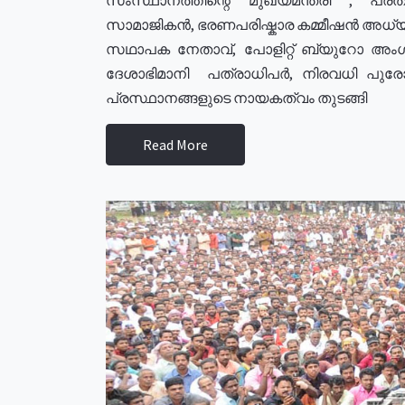
സാമാജികൻ, ഭരണപരിഷ്കാര കമ്മീഷൻ അധ്യക്
സഥാപക നേതാവ്, പോളിറ്റ് ബ്യുറോ അംഗ
ദേശാഭിമാനി പത്രാധിപർ, നിരവധി പു
പ്രസ്ഥാനങ്ങളുടെ നായകത്വം തുടങ്ങി
Read More