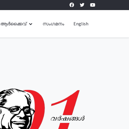
ആർക്കൈവ്
സംഗമനം
English