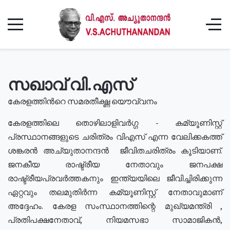
സഖാവ് വി.എസ്
കേരളത്തിൻറെ സമരതീക്ഷ്ണ യൌവ്വനം
കേരളത്തിലെ തൊഴിലാളിവർഗ്ഗ - കമ്യൂണിസ്റ്റ്
പ്രസ്ഥാനങ്ങളുടെ ചരിത്രം വിഎസ് എന്ന വേലിക്കകത്ത്
ശങ്കരൻ അച്യുതാനന്ദൻ ജീവിതചരിത്രം കൂടിയാണ്.
ജനകീയ രാഷ്ട്രീയ നേതാവും ജനപക്ഷ
രാഷ്ട്രീയപ്രവർത്തകനും ഇന്ത്യയിലെ ജീവിച്ചിരിക്കുന്ന
ഏറ്റവും തലമുതിർന്ന കമ്യൂണിസ്റ്റ് നേതാവുമാണ്
അദ്ദേഹം. കേരള സംസ്ഥാനത്തിന്റെ മുഖ്യമന്ത്രി ,
പ്രതിപക്ഷനേതാവ്, നിയമസഭാ സാമാജികൻ,