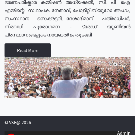
ഭരണപരിഷ്കാര കമ്മീഷൻ അധ്യക്ഷൻ, സി. പി. ഐ.
എമ്മിന്റെ സഥാപക നേതാവ്, പോളിറ്റ് ബ്യുറോ അംഗം,
സംസ്ഥാന സെക്രട്ടറി, ദേശാഭിമാനി പത്രാധിപർ,
നിരവധി പുരോഗമന - ട്രേഡ് യൂണിയൻ
പ്രസ്ഥാനങ്ങളുടെ നായകത്വം തുടങ്ങി
Read More
© VSF@ 2026
Admin