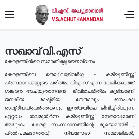
സഖാവ് വി.എസ്
കേരളത്തിൻറെ സമരതീക്ഷ്ണ യൌവ്വനം
കേരളത്തിലെ തൊഴിലാളിവർഗ്ഗ - കമ്യൂണിസ്റ്റ്
പ്രസ്ഥാനങ്ങളുടെ ചരിത്രം വിഎസ് എന്ന വേലിക്കകത്ത്
ശങ്കരൻ അച്യുതാനന്ദൻ ജീവിതചരിത്രം കൂടിയാണ്.
ജനകീയ രാഷ്ട്രീയ നേതാവും ജനപക്ഷ
രാഷ്ട്രീയപ്രവർത്തകനും ഇന്ത്യയിലെ ജീവിച്ചിരിക്കുന്ന
ഏറ്റവും തലമുതിർന്ന കമ്യൂണിസ്റ്റ് നേതാവുമാണ്
അദ്ദേഹം. കേരള സംസ്ഥാനത്തിന്റെ മുഖ്യമന്ത്രി ,
പ്രതിപക്ഷനേതാവ്, നിയമസഭാ സാമാജികൻ,