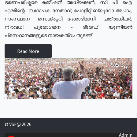
ഭരണപരിഷ്കാര കമ്മീഷൻ അധ്യക്ഷൻ, സി. പി. ഐ.
എമ്മിന്റെ സഥാപക നേതാവ്, പോളിറ്റ് ബ്യുറോ അംഗം,
സംസ്ഥാന സെക്രട്ടറി, ദേശാഭിമാനി പത്രാധിപർ,
നിരവധി പുരോഗമന - ട്രേഡ് യൂണിയൻ
പ്രസ്ഥാനങ്ങളുടെ നായകത്വം തുടങ്ങി
Read More
© VSF@ 2026
Admin