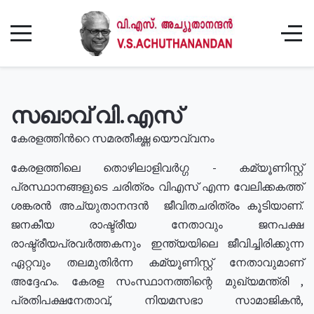
സഖാവ് വി.എസ്
കേരളത്തിൻറെ സമരതീക്ഷ്ണ യൌവ്വനം
കേരളത്തിലെ തൊഴിലാളിവർഗ്ഗ - കമ്യൂണിസ്റ്റ്
പ്രസ്ഥാനങ്ങളുടെ ചരിത്രം വിഎസ് എന്ന വേലിക്കകത്ത്
ശങ്കരൻ അച്യുതാനന്ദൻ ജീവിതചരിത്രം കൂടിയാണ്.
ജനകീയ രാഷ്ട്രീയ നേതാവും ജനപക്ഷ
രാഷ്ട്രീയപ്രവർത്തകനും ഇന്ത്യയിലെ ജീവിച്ചിരിക്കുന്ന
ഏറ്റവും തലമുതിർന്ന കമ്യൂണിസ്റ്റ് നേതാവുമാണ്
അദ്ദേഹം. കേരള സംസ്ഥാനത്തിന്റെ മുഖ്യമന്ത്രി ,
പ്രതിപക്ഷനേതാവ്, നിയമസഭാ സാമാജികൻ,