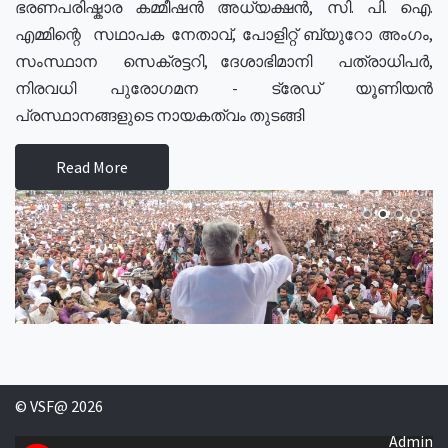
ഭരണപരിഷ്കാര കമ്മീഷൻ അധ്യക്ഷൻ, സി. പി. ഐ.
എമ്മിന്റെ സഥാപക നേതാവ്, പോളിറ്റ് ബ്യുറോ അംഗം,
സംസ്ഥാന സെക്രട്ടറി, ദേശാഭിമാനി പത്രാധിപർ,
നിരവധി പുരോഗമന - ട്രേഡ് യൂണിയൻ
പ്രസ്ഥാനങ്ങളുടെ നായകത്വം തുടങ്ങി
Read More
© VSF@ 2026
Admin