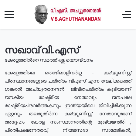
സഖാവ് വി.എസ്
കേരളത്തിൻറെ സമരതീക്ഷ്ണ യൌവ്വനം
കേരളത്തിലെ തൊഴിലാളിവർഗ്ഗ - കമ്യൂണിസ്റ്റ്
പ്രസ്ഥാനങ്ങളുടെ ചരിത്രം വിഎസ് എന്ന വേലിക്കകത്ത്
ശങ്കരൻ അച്യുതാനന്ദൻ ജീവിതചരിത്രം കൂടിയാണ്.
ജനകീയ രാഷ്ട്രീയ നേതാവും ജനപക്ഷ
രാഷ്ട്രീയപ്രവർത്തകനും ഇന്ത്യയിലെ ജീവിച്ചിരിക്കുന്ന
ഏറ്റവും തലമുതിർന്ന കമ്യൂണിസ്റ്റ് നേതാവുമാണ്
അദ്ദേഹം. കേരള സംസ്ഥാനത്തിന്റെ മുഖ്യമന്ത്രി ,
പ്രതിപക്ഷനേതാവ്, നിയമസഭാ സാമാജികൻ,