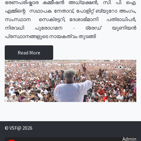
ഭരണപരിഷ്കാര കമ്മീഷൻ അധ്യക്ഷൻ, സി. പി. ഐ.
എമ്മിന്റെ സഥാപക നേതാവ്, പോളിറ്റ് ബ്യുറോ അംഗം,
സംസ്ഥാന സെക്രട്ടറി, ദേശാഭിമാനി പത്രാധിപർ,
നിരവധി പുരോഗമന - ട്രേഡ് യൂണിയൻ
പ്രസ്ഥാനങ്ങളുടെ നായകത്വം തുടങ്ങി
Read More
© VSF@ 2026
Admin