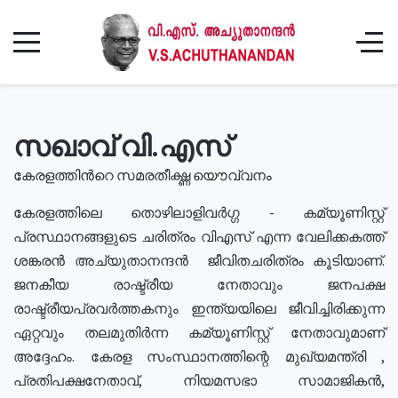
സഖാവ് വി.എസ്
കേരളത്തിൻറെ സമരതീക്ഷ്ണ യൌവ്വനം
കേരളത്തിലെ തൊഴിലാളിവർഗ്ഗ - കമ്യൂണിസ്റ്റ്
പ്രസ്ഥാനങ്ങളുടെ ചരിത്രം വിഎസ് എന്ന വേലിക്കകത്ത്
ശങ്കരൻ അച്യുതാനന്ദൻ ജീവിതചരിത്രം കൂടിയാണ്.
ജനകീയ രാഷ്ട്രീയ നേതാവും ജനപക്ഷ
രാഷ്ട്രീയപ്രവർത്തകനും ഇന്ത്യയിലെ ജീവിച്ചിരിക്കുന്ന
ഏറ്റവും തലമുതിർന്ന കമ്യൂണിസ്റ്റ് നേതാവുമാണ്
അദ്ദേഹം. കേരള സംസ്ഥാനത്തിന്റെ മുഖ്യമന്ത്രി ,
പ്രതിപക്ഷനേതാവ്, നിയമസഭാ സാമാജികൻ,