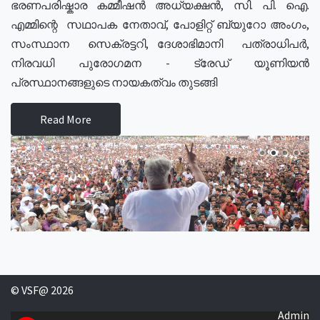
ഭരണപരിഷ്കാര കമ്മീഷൻ അധ്യക്ഷൻ, സി. പി. ഐ.
എമ്മിന്റെ സഥാപക നേതാവ്, പോളിറ്റ് ബ്യുറോ അംഗം,
സംസ്ഥാന സെക്രട്ടറി, ദേശാഭിമാനി പത്രാധിപർ,
നിരവധി പുരോഗമന - ട്രേഡ് യൂണിയൻ
പ്രസ്ഥാനങ്ങളുടെ നായകത്വം തുടങ്ങി
Read More
© VSF@ 2026
Admin