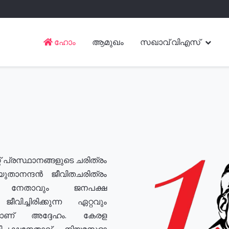
ഹോം
ആമുഖം
സഖാവ് വിഎസ്
് പ്രസ്ഥാനങ്ങളുടെ ചരിത്രം
യുതാനന്ദൻ ജീവിതചരിത്രം
യ നേതാവും ജനപക്ഷ
വിച്ചിരിക്കുന്ന ഏറ്റവും
ുമാണ് അദ്ദേഹം. കേരള
രതിപക്ഷനേതാവ്, നിയമസഭാ