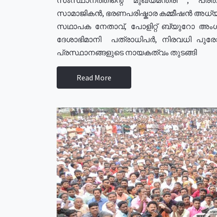
സാമാജികൻ, ഭരണപരിഷ്കാര കമ്മീഷൻ അധ്യക്
സഥാപക നേതാവ്, പോളിറ്റ് ബ്യുറോ അംഗ
ദേശാഭിമാനി പത്രാധിപർ, നിരവധി പു
പ്രസ്ഥാനങ്ങളുടെ നായകത്വം തുടങ്ങി
Read More