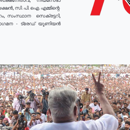
ഷൻ, സി. പി. ഐ. എമ്മിന്റെ
ം, സംസ്ഥാന സെക്രട്ടറി,
രോഗമന - ട്രേഡ് യൂണിയൻ