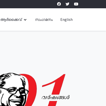
ആർക്കൈവ്
സംഗമനം
English