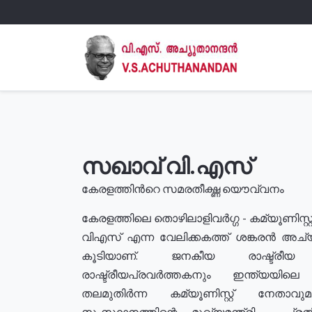
സഖാവ് വി.എസ്
കേരളത്തിൻറെ സമരതീക്ഷ്ണ യൌവ്വനം
കേരളത്തിലെ തൊഴിലാളിവർഗ്ഗ - കമ്യൂണിസ്റ്റ
വിഎസ് എന്ന വേലിക്കകത്ത് ശങ്കരൻ അച്
കൂടിയാണ്. ജനകീയ രാഷ്ട്രീ
രാഷ്ട്രീയപ്രവർത്തകനും ഇന്ത്യയിലെ ജീ
തലമുതിർന്ന കമ്യൂണിസ്റ്റ് നേതാവ
സംസ്ഥാനത്തിന്റെ മുഖ്യമന്ത്രി , പ്