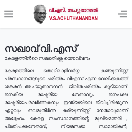
സഖാവ് വി.എസ്
കേരളത്തിൻറെ സമരതീക്ഷ്ണ യൌവ്വനം
കേരളത്തിലെ തൊഴിലാളിവർഗ്ഗ - കമ്യൂണിസ്റ്റ്
പ്രസ്ഥാനങ്ങളുടെ ചരിത്രം വിഎസ് എന്ന വേലിക്കകത്ത്
ശങ്കരൻ അച്യുതാനന്ദൻ ജീവിതചരിത്രം കൂടിയാണ്.
ജനകീയ രാഷ്ട്രീയ നേതാവും ജനപക്ഷ
രാഷ്ട്രീയപ്രവർത്തകനും ഇന്ത്യയിലെ ജീവിച്ചിരിക്കുന്ന
ഏറ്റവും തലമുതിർന്ന കമ്യൂണിസ്റ്റ് നേതാവുമാണ്
അദ്ദേഹം. കേരള സംസ്ഥാനത്തിന്റെ മുഖ്യമന്ത്രി ,
പ്രതിപക്ഷനേതാവ്, നിയമസഭാ സാമാജികൻ,