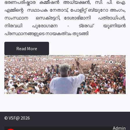
ഭരണപരിഷ്കാര കമ്മീഷൻ അധ്യക്ഷൻ, സി. പി. ഐ.
എമ്മിന്റെ സഥാപക നേതാവ്, പോളിറ്റ് ബ്യുറോ അംഗം,
സംസ്ഥാന സെക്രട്ടറി, ദേശാഭിമാനി പത്രാധിപർ,
നിരവധി പുരോഗമന - ട്രേഡ് യൂണിയൻ
പ്രസ്ഥാനങ്ങളുടെ നായകത്വം തുടങ്ങി
Read More
© VSF@ 2026
Admin