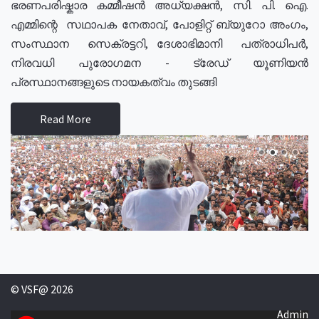
ഭരണപരിഷ്കാര കമ്മീഷൻ അധ്യക്ഷൻ, സി. പി. ഐ.
എമ്മിന്റെ സഥാപക നേതാവ്, പോളിറ്റ് ബ്യുറോ അംഗം,
സംസ്ഥാന സെക്രട്ടറി, ദേശാഭിമാനി പത്രാധിപർ,
നിരവധി പുരോഗമന - ട്രേഡ് യൂണിയൻ
പ്രസ്ഥാനങ്ങളുടെ നായകത്വം തുടങ്ങി
Read More
© VSF@ 2026
Admin