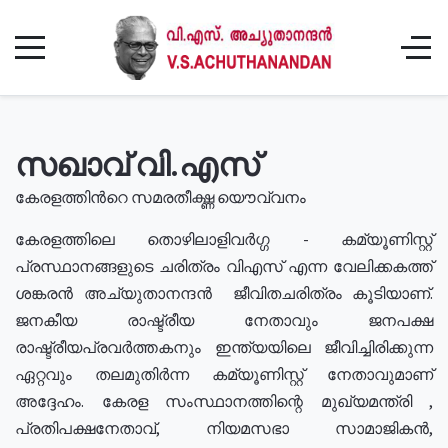
സഖാവ് വി.എസ്
കേരളത്തിൻറെ സമരതീക്ഷ്ണ യൌവ്വനം
കേരളത്തിലെ തൊഴിലാളിവർഗ്ഗ - കമ്യൂണിസ്റ്റ്
പ്രസ്ഥാനങ്ങളുടെ ചരിത്രം വിഎസ് എന്ന വേലിക്കകത്ത്
ശങ്കരൻ അച്യുതാനന്ദൻ ജീവിതചരിത്രം കൂടിയാണ്.
ജനകീയ രാഷ്ട്രീയ നേതാവും ജനപക്ഷ
രാഷ്ട്രീയപ്രവർത്തകനും ഇന്ത്യയിലെ ജീവിച്ചിരിക്കുന്ന
ഏറ്റവും തലമുതിർന്ന കമ്യൂണിസ്റ്റ് നേതാവുമാണ്
അദ്ദേഹം. കേരള സംസ്ഥാനത്തിന്റെ മുഖ്യമന്ത്രി ,
പ്രതിപക്ഷനേതാവ്, നിയമസഭാ സാമാജികൻ,