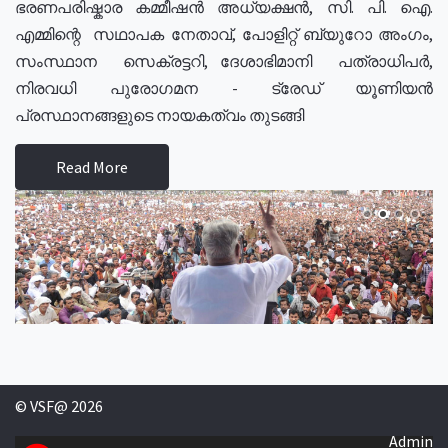
ഭരണപരിഷ്കാര കമ്മീഷൻ അധ്യക്ഷൻ, സി. പി. ഐ.
എമ്മിന്റെ സഥാപക നേതാവ്, പോളിറ്റ് ബ്യുറോ അംഗം,
സംസ്ഥാന സെക്രട്ടറി, ദേശാഭിമാനി പത്രാധിപർ,
നിരവധി പുരോഗമന - ട്രേഡ് യൂണിയൻ
പ്രസ്ഥാനങ്ങളുടെ നായകത്വം തുടങ്ങി
Read More
© VSF@ 2026
Admin