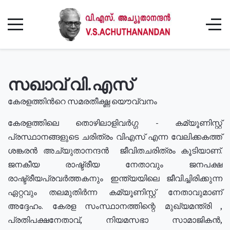
സഖാവ് വി.എസ്
കേരളത്തിൻറെ സമരതീക്ഷ്ണ യൌവ്വനം
കേരളത്തിലെ തൊഴിലാളിവർഗ്ഗ - കമ്യൂണിസ്റ്റ്
പ്രസ്ഥാനങ്ങളുടെ ചരിത്രം വിഎസ് എന്ന വേലിക്കകത്ത്
ശങ്കരൻ അച്യുതാനന്ദൻ ജീവിതചരിത്രം കൂടിയാണ്.
ജനകീയ രാഷ്ട്രീയ നേതാവും ജനപക്ഷ
രാഷ്ട്രീയപ്രവർത്തകനും ഇന്ത്യയിലെ ജീവിച്ചിരിക്കുന്ന
ഏറ്റവും തലമുതിർന്ന കമ്യൂണിസ്റ്റ് നേതാവുമാണ്
അദ്ദേഹം. കേരള സംസ്ഥാനത്തിന്റെ മുഖ്യമന്ത്രി ,
പ്രതിപക്ഷനേതാവ്, നിയമസഭാ സാമാജികൻ,