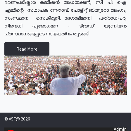
ഭരണപരിഷ്കാര കമ്മീഷൻ അധ്യക്ഷൻ, സി. പി. ഐ.
എമ്മിന്റെ സഥാപക നേതാവ്, പോളിറ്റ് ബ്യുറോ അംഗം,
സംസ്ഥാന സെക്രട്ടറി, ദേശാഭിമാനി പത്രാധിപർ,
നിരവധി പുരോഗമന - ട്രേഡ് യൂണിയൻ
പ്രസ്ഥാനങ്ങളുടെ നായകത്വം തുടങ്ങി
Read More
© VSF@ 2026
Admin