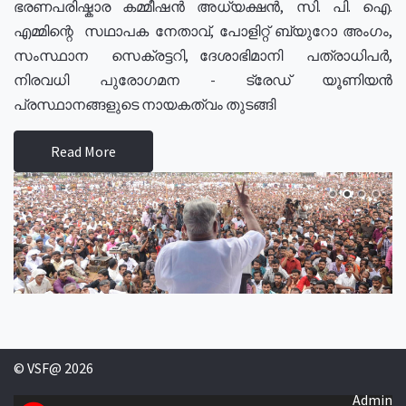
ഭരണപരിഷ്കാര കമ്മീഷൻ അധ്യക്ഷൻ, സി. പി. ഐ.
എമ്മിന്റെ സഥാപക നേതാവ്, പോളിറ്റ് ബ്യുറോ അംഗം,
സംസ്ഥാന സെക്രട്ടറി, ദേശാഭിമാനി പത്രാധിപർ,
നിരവധി പുരോഗമന - ട്രേഡ് യൂണിയൻ
പ്രസ്ഥാനങ്ങളുടെ നായകത്വം തുടങ്ങി
Read More
© VSF@ 2026
Admin