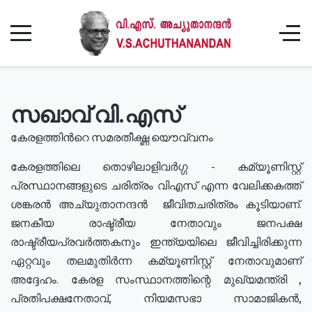
സഖാവ് വി.എസ്
കേരളത്തിൻറെ സമരതീക്ഷ്ണ യൌവ്വനം
കേരളത്തിലെ തൊഴിലാളിവർഗ്ഗ - കമ്യൂണിസ്റ്റ്
പ്രസ്ഥാനങ്ങളുടെ ചരിത്രം വിഎസ് എന്ന വേലിക്കകത്ത്
ശങ്കരൻ അച്യുതാനന്ദൻ ജീവിതചരിത്രം കൂടിയാണ്.
ജനകീയ രാഷ്ട്രീയ നേതാവും ജനപക്ഷ
രാഷ്ട്രീയപ്രവർത്തകനും ഇന്ത്യയിലെ ജീവിച്ചിരിക്കുന്ന
ഏറ്റവും തലമുതിർന്ന കമ്യൂണിസ്റ്റ് നേതാവുമാണ്
അദ്ദേഹം. കേരള സംസ്ഥാനത്തിന്റെ മുഖ്യമന്ത്രി ,
പ്രതിപക്ഷനേതാവ്, നിയമസഭാ സാമാജികൻ,