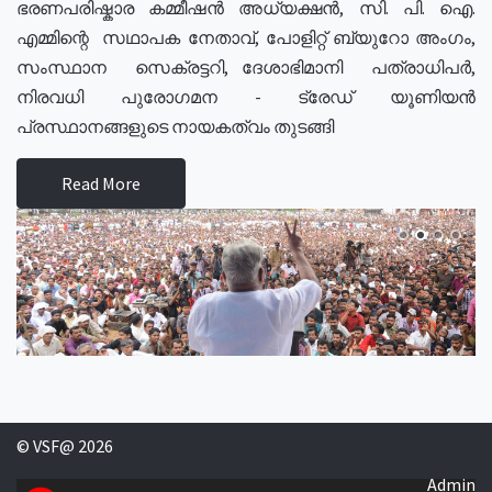
ഭരണപരിഷ്കാര കമ്മീഷൻ അധ്യക്ഷൻ, സി. പി. ഐ.
എമ്മിന്റെ സഥാപക നേതാവ്, പോളിറ്റ് ബ്യുറോ അംഗം,
സംസ്ഥാന സെക്രട്ടറി, ദേശാഭിമാനി പത്രാധിപർ,
നിരവധി പുരോഗമന - ട്രേഡ് യൂണിയൻ
പ്രസ്ഥാനങ്ങളുടെ നായകത്വം തുടങ്ങി
Read More
© VSF@ 2026
Admin