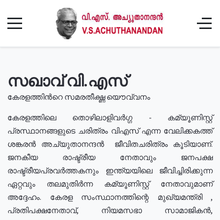
സഖാവ് വി.എസ്
കേരളത്തിൻറെ സമരതീക്ഷ്ണ യൌവ്വനം
കേരളത്തിലെ തൊഴിലാളിവർഗ്ഗ - കമ്യൂണിസ്റ്റ്
പ്രസ്ഥാനങ്ങളുടെ ചരിത്രം വിഎസ് എന്ന വേലിക്കകത്ത്
ശങ്കരൻ അച്യുതാനന്ദൻ ജീവിതചരിത്രം കൂടിയാണ്.
ജനകീയ രാഷ്ട്രീയ നേതാവും ജനപക്ഷ
രാഷ്ട്രീയപ്രവർത്തകനും ഇന്ത്യയിലെ ജീവിച്ചിരിക്കുന്ന
ഏറ്റവും തലമുതിർന്ന കമ്യൂണിസ്റ്റ് നേതാവുമാണ്
അദ്ദേഹം. കേരള സംസ്ഥാനത്തിന്റെ മുഖ്യമന്ത്രി ,
പ്രതിപക്ഷനേതാവ്, നിയമസഭാ സാമാജികൻ,