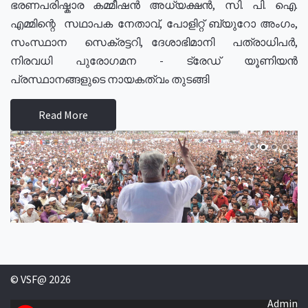
ഭരണപരിഷ്കാര കമ്മീഷൻ അധ്യക്ഷൻ, സി. പി. ഐ.
എമ്മിന്റെ സഥാപക നേതാവ്, പോളിറ്റ് ബ്യുറോ അംഗം,
സംസ്ഥാന സെക്രട്ടറി, ദേശാഭിമാനി പത്രാധിപർ,
നിരവധി പുരോഗമന - ട്രേഡ് യൂണിയൻ
പ്രസ്ഥാനങ്ങളുടെ നായകത്വം തുടങ്ങി
Read More
© VSF@ 2026
Admin