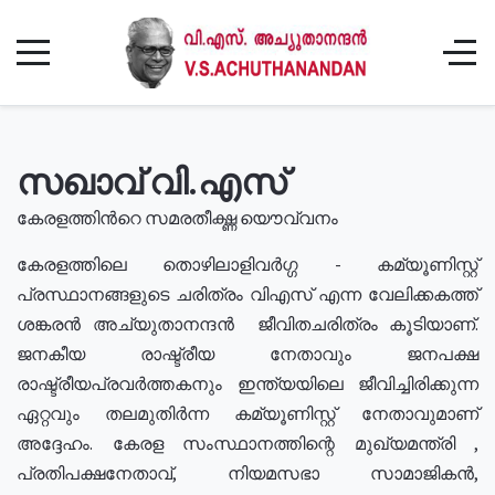
സഖാവ് വി.എസ്
കേരളത്തിൻറെ സമരതീക്ഷ്ണ യൌവ്വനം
കേരളത്തിലെ തൊഴിലാളിവർഗ്ഗ - കമ്യൂണിസ്റ്റ്
പ്രസ്ഥാനങ്ങളുടെ ചരിത്രം വിഎസ് എന്ന വേലിക്കകത്ത്
ശങ്കരൻ അച്യുതാനന്ദൻ ജീവിതചരിത്രം കൂടിയാണ്.
ജനകീയ രാഷ്ട്രീയ നേതാവും ജനപക്ഷ
രാഷ്ട്രീയപ്രവർത്തകനും ഇന്ത്യയിലെ ജീവിച്ചിരിക്കുന്ന
ഏറ്റവും തലമുതിർന്ന കമ്യൂണിസ്റ്റ് നേതാവുമാണ്
അദ്ദേഹം. കേരള സംസ്ഥാനത്തിന്റെ മുഖ്യമന്ത്രി ,
പ്രതിപക്ഷനേതാവ്, നിയമസഭാ സാമാജികൻ,