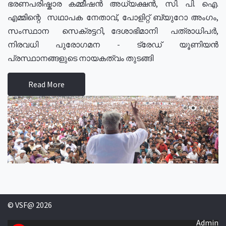
ഭരണപരിഷ്കാര കമ്മീഷൻ അധ്യക്ഷൻ, സി. പി. ഐ.
എമ്മിന്റെ സഥാപക നേതാവ്, പോളിറ്റ് ബ്യുറോ അംഗം,
സംസ്ഥാന സെക്രട്ടറി, ദേശാഭിമാനി പത്രാധിപർ,
നിരവധി പുരോഗമന - ട്രേഡ് യൂണിയൻ
പ്രസ്ഥാനങ്ങളുടെ നായകത്വം തുടങ്ങി
Read More
© VSF@ 2026
Admin