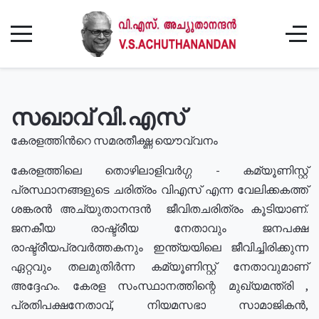
സഖാവ് വി.എസ്
കേരളത്തിൻറെ സമരതീക്ഷ്ണ യൌവ്വനം
കേരളത്തിലെ തൊഴിലാളിവർഗ്ഗ - കമ്യൂണിസ്റ്റ്
പ്രസ്ഥാനങ്ങളുടെ ചരിത്രം വിഎസ് എന്ന വേലിക്കകത്ത്
ശങ്കരൻ അച്യുതാനന്ദൻ ജീവിതചരിത്രം കൂടിയാണ്.
ജനകീയ രാഷ്ട്രീയ നേതാവും ജനപക്ഷ
രാഷ്ട്രീയപ്രവർത്തകനും ഇന്ത്യയിലെ ജീവിച്ചിരിക്കുന്ന
ഏറ്റവും തലമുതിർന്ന കമ്യൂണിസ്റ്റ് നേതാവുമാണ്
അദ്ദേഹം. കേരള സംസ്ഥാനത്തിന്റെ മുഖ്യമന്ത്രി ,
പ്രതിപക്ഷനേതാവ്, നിയമസഭാ സാമാജികൻ,