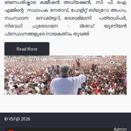
ഭരണപരിഷ്കാര കമ്മീഷൻ അധ്യക്ഷൻ, സി. പി. ഐ.
എമ്മിന്റെ സഥാപക നേതാവ്, പോളിറ്റ് ബ്യുറോ അംഗം,
സംസ്ഥാന സെക്രട്ടറി, ദേശാഭിമാനി പത്രാധിപർ,
നിരവധി പുരോഗമന - ട്രേഡ് യൂണിയൻ
പ്രസ്ഥാനങ്ങളുടെ നായകത്വം തുടങ്ങി
Read More
© VSF@ 2026
Admin