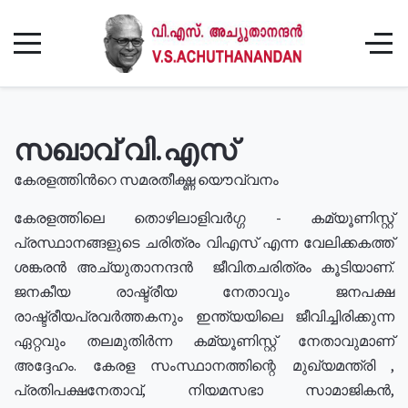
സഖാവ് വി.എസ്
കേരളത്തിൻറെ സമരതീക്ഷ്ണ യൌവ്വനം
കേരളത്തിലെ തൊഴിലാളിവർഗ്ഗ - കമ്യൂണിസ്റ്റ്
പ്രസ്ഥാനങ്ങളുടെ ചരിത്രം വിഎസ് എന്ന വേലിക്കകത്ത്
ശങ്കരൻ അച്യുതാനന്ദൻ ജീവിതചരിത്രം കൂടിയാണ്.
ജനകീയ രാഷ്ട്രീയ നേതാവും ജനപക്ഷ
രാഷ്ട്രീയപ്രവർത്തകനും ഇന്ത്യയിലെ ജീവിച്ചിരിക്കുന്ന
ഏറ്റവും തലമുതിർന്ന കമ്യൂണിസ്റ്റ് നേതാവുമാണ്
അദ്ദേഹം. കേരള സംസ്ഥാനത്തിന്റെ മുഖ്യമന്ത്രി ,
പ്രതിപക്ഷനേതാവ്, നിയമസഭാ സാമാജികൻ,