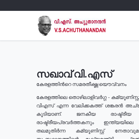
സഖാവ് വി.എസ്
കേരളത്തിൻറെ സമരതീക്ഷ്ണ യൌവ്വനം
കേരളത്തിലെ തൊഴിലാളിവർഗ്ഗ - കമ്യൂണിസ്റ്റ
വിഎസ് എന്ന വേലിക്കകത്ത് ശങ്കരൻ അച്
കൂടിയാണ്. ജനകീയ രാഷ്ട്രീ
രാഷ്ട്രീയപ്രവർത്തകനും ഇന്ത്യയിലെ ജീ
തലമുതിർന്ന കമ്യൂണിസ്റ്റ് നേതാവ
സംസ്ഥാനത്തിന്റെ മുഖ്യമന്ത്രി , പ്