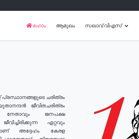
ഹോം
ആമുഖം
സഖാവ് വിഎസ്
് പ്രസ്ഥാനങ്ങളുടെ ചരിത്രം
യുതാനന്ദൻ ജീവിതചരിത്രം
യ നേതാവും ജനപക്ഷ
വിച്ചിരിക്കുന്ന ഏറ്റവും
ുമാണ് അദ്ദേഹം. കേരള
രതിപക്ഷനേതാവ്, നിയമസഭാ