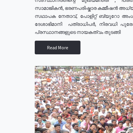
സാമാജികൻ, ഭരണപരിഷ്കാര കമ്മീഷൻ അധ്യക്
സഥാപക നേതാവ്, പോളിറ്റ് ബ്യുറോ അംഗ
ദേശാഭിമാനി പത്രാധിപർ, നിരവധി പു
പ്രസ്ഥാനങ്ങളുടെ നായകത്വം തുടങ്ങി
Read More