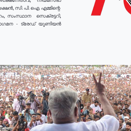
ഷൻ, സി. പി. ഐ. എമ്മിന്റെ
ം, സംസ്ഥാന സെക്രട്ടറി,
രോഗമന - ട്രേഡ് യൂണിയൻ