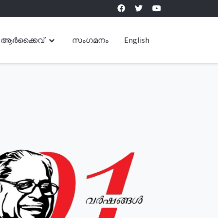
ആർക്കൈവ്
സംഗമനം
English