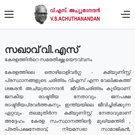
സഖാവ് വി.എസ്
കേരളത്തിൻറെ സമരതീക്ഷ്ണ യൌവ്വനം
കേരളത്തിലെ തൊഴിലാളിവർഗ്ഗ - കമ്യൂണിസ്റ്റ്
പ്രസ്ഥാനങ്ങളുടെ ചരിത്രം വിഎസ് എന്ന വേലിക്കകത്ത്
ശങ്കരൻ അച്യുതാനന്ദൻ ജീവിതചരിത്രം കൂടിയാണ്.
ജനകീയ രാഷ്ട്രീയ നേതാവും ജനപക്ഷ
രാഷ്ട്രീയപ്രവർത്തകനും ഇന്ത്യയിലെ ജീവിച്ചിരിക്കുന്ന
ഏറ്റവും തലമുതിർന്ന കമ്യൂണിസ്റ്റ് നേതാവുമാണ്
അദ്ദേഹം. കേരള സംസ്ഥാനത്തിന്റെ മുഖ്യമന്ത്രി ,
പ്രതിപക്ഷനേതാവ്, നിയമസഭാ സാമാജികൻ,