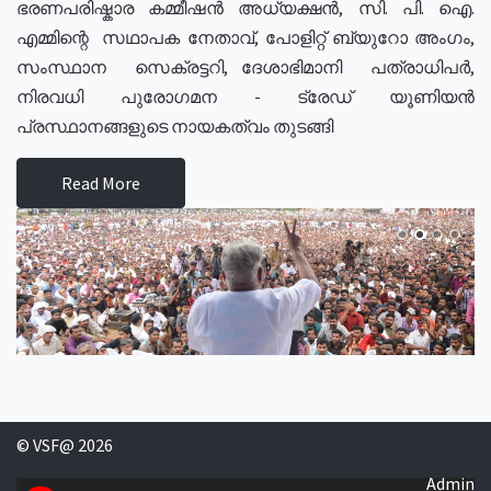
ഭരണപരിഷ്കാര കമ്മീഷൻ അധ്യക്ഷൻ, സി. പി. ഐ.
എമ്മിന്റെ സഥാപക നേതാവ്, പോളിറ്റ് ബ്യുറോ അംഗം,
സംസ്ഥാന സെക്രട്ടറി, ദേശാഭിമാനി പത്രാധിപർ,
നിരവധി പുരോഗമന - ട്രേഡ് യൂണിയൻ
പ്രസ്ഥാനങ്ങളുടെ നായകത്വം തുടങ്ങി
Read More
© VSF@ 2026
Admin