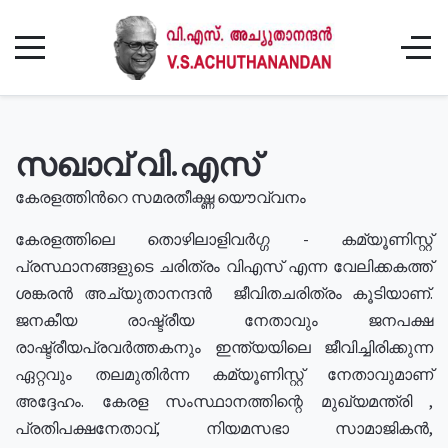
സഖാവ് വി.എസ്
കേരളത്തിൻറെ സമരതീക്ഷ്ണ യൌവ്വനം
കേരളത്തിലെ തൊഴിലാളിവർഗ്ഗ - കമ്യൂണിസ്റ്റ്
പ്രസ്ഥാനങ്ങളുടെ ചരിത്രം വിഎസ് എന്ന വേലിക്കകത്ത്
ശങ്കരൻ അച്യുതാനന്ദൻ ജീവിതചരിത്രം കൂടിയാണ്.
ജനകീയ രാഷ്ട്രീയ നേതാവും ജനപക്ഷ
രാഷ്ട്രീയപ്രവർത്തകനും ഇന്ത്യയിലെ ജീവിച്ചിരിക്കുന്ന
ഏറ്റവും തലമുതിർന്ന കമ്യൂണിസ്റ്റ് നേതാവുമാണ്
അദ്ദേഹം. കേരള സംസ്ഥാനത്തിന്റെ മുഖ്യമന്ത്രി ,
പ്രതിപക്ഷനേതാവ്, നിയമസഭാ സാമാജികൻ,