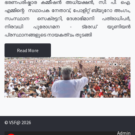
ഭരണപരിഷ്കാര കമ്മീഷൻ അധ്യക്ഷൻ, സി. പി. ഐ.
എമ്മിന്റെ സഥാപക നേതാവ്, പോളിറ്റ് ബ്യുറോ അംഗം,
സംസ്ഥാന സെക്രട്ടറി, ദേശാഭിമാനി പത്രാധിപർ,
നിരവധി പുരോഗമന - ട്രേഡ് യൂണിയൻ
പ്രസ്ഥാനങ്ങളുടെ നായകത്വം തുടങ്ങി
Read More
© VSF@ 2026
Admin