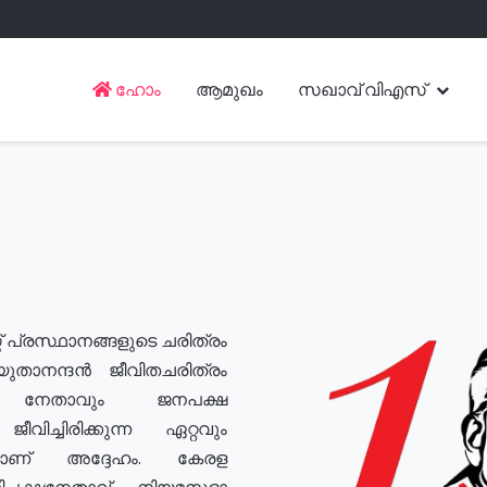
ഹോം
ആമുഖം
സഖാവ് വിഎസ്
് പ്രസ്ഥാനങ്ങളുടെ ചരിത്രം
യുതാനന്ദൻ ജീവിതചരിത്രം
യ നേതാവും ജനപക്ഷ
വിച്ചിരിക്കുന്ന ഏറ്റവും
ുമാണ് അദ്ദേഹം. കേരള
രതിപക്ഷനേതാവ്, നിയമസഭാ