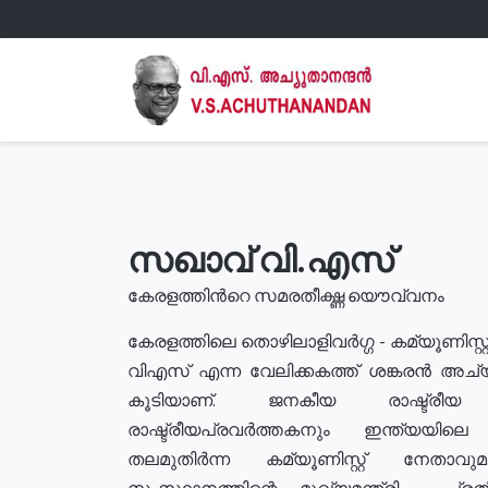
സഖാവ് വി.എസ്
കേരളത്തിൻറെ സമരതീക്ഷ്ണ യൌവ്വനം
കേരളത്തിലെ തൊഴിലാളിവർഗ്ഗ - കമ്യൂണിസ്റ്റ
വിഎസ് എന്ന വേലിക്കകത്ത് ശങ്കരൻ അച്
കൂടിയാണ്. ജനകീയ രാഷ്ട്രീ
രാഷ്ട്രീയപ്രവർത്തകനും ഇന്ത്യയിലെ ജീ
തലമുതിർന്ന കമ്യൂണിസ്റ്റ് നേതാവ
സംസ്ഥാനത്തിന്റെ മുഖ്യമന്ത്രി , പ്