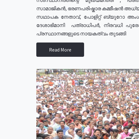
സാമാജികൻ, ഭരണപരിഷ്കാര കമ്മീഷൻ അധ്യക്
സഥാപക നേതാവ്, പോളിറ്റ് ബ്യുറോ അംഗ
ദേശാഭിമാനി പത്രാധിപർ, നിരവധി പു
പ്രസ്ഥാനങ്ങളുടെ നായകത്വം തുടങ്ങി
Read More