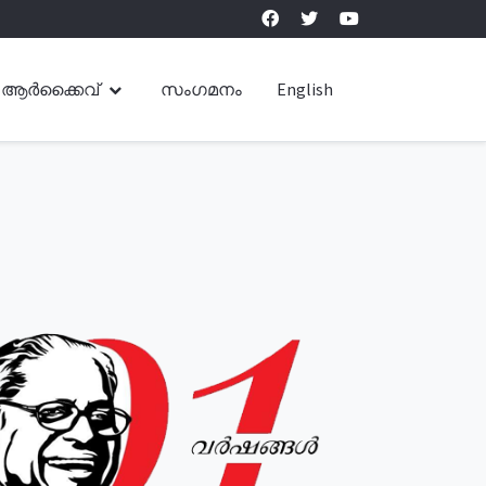
ആർക്കൈവ്
സംഗമനം
English