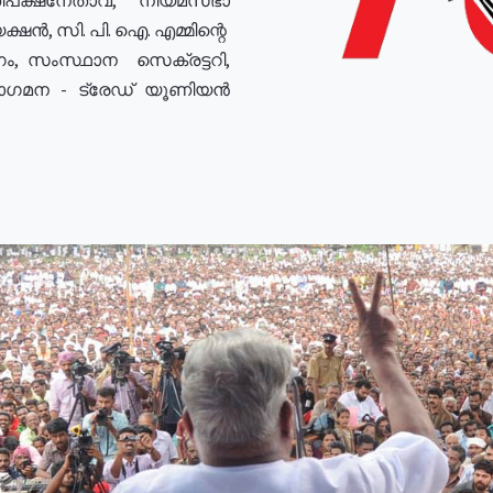
ഷൻ, സി. പി. ഐ. എമ്മിന്റെ
ം, സംസ്ഥാന സെക്രട്ടറി,
രോഗമന - ട്രേഡ് യൂണിയൻ