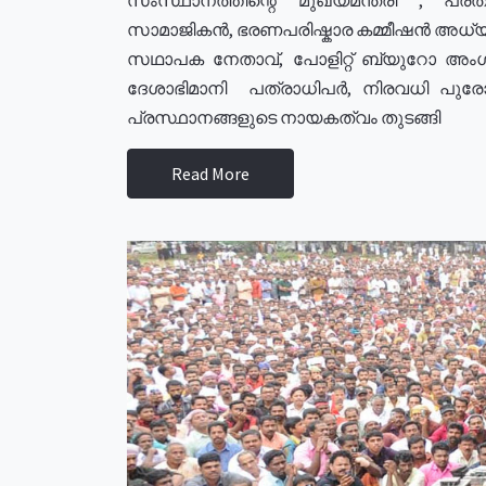
സാമാജികൻ, ഭരണപരിഷ്കാര കമ്മീഷൻ അധ്യക്
സഥാപക നേതാവ്, പോളിറ്റ് ബ്യുറോ അംഗ
ദേശാഭിമാനി പത്രാധിപർ, നിരവധി പു
പ്രസ്ഥാനങ്ങളുടെ നായകത്വം തുടങ്ങി
Read More