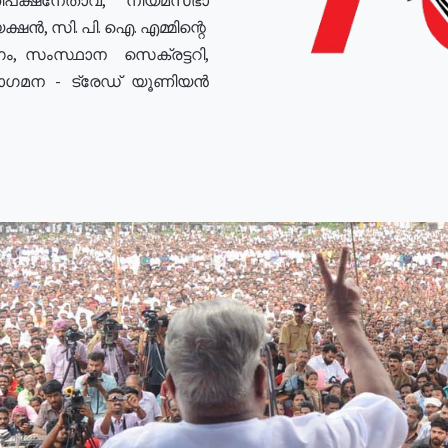
ഷൻ, സി. പി. ഐ. എമ്മിന്റെ
ം, സംസ്ഥാന സെക്രട്ടറി,
രോഗമന - ട്രേഡ് യൂണിയൻ