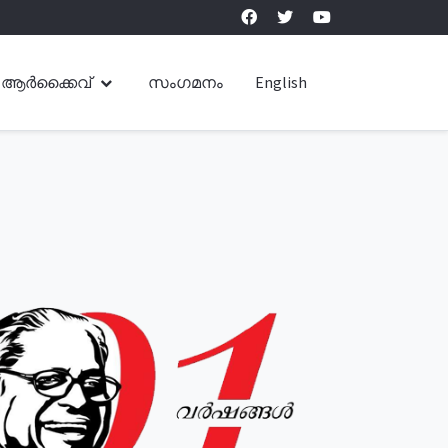
ആർക്കൈവ്
സംഗമനം
English