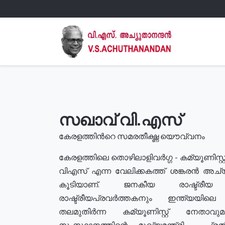
സഖാവ് വി.എസ്
കേരളത്തിൻറെ സമരതീക്ഷ്ണ യൌവ്വനം
കേരളത്തിലെ തൊഴിലാളിവർഗ്ഗ - കമ്യൂണിസ്റ്റ
വിഎസ് എന്ന വേലിക്കകത്ത് ശങ്കരൻ അച്
കൂടിയാണ്. ജനകീയ രാഷ്ട്രീ
രാഷ്ട്രീയപ്രവർത്തകനും ഇന്ത്യയിലെ ജീ
തലമുതിർന്ന കമ്യൂണിസ്റ്റ് നേതാവ
സംസ്ഥാനത്തിന്റെ മുഖ്യമന്ത്രി , പ്