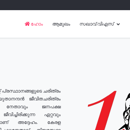
ഹോം
ആമുഖം
സഖാവ് വിഎസ്
് പ്രസ്ഥാനങ്ങളുടെ ചരിത്രം
യുതാനന്ദൻ ജീവിതചരിത്രം
യ നേതാവും ജനപക്ഷ
വിച്ചിരിക്കുന്ന ഏറ്റവും
ുമാണ് അദ്ദേഹം. കേരള
രതിപക്ഷനേതാവ്, നിയമസഭാ