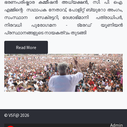
ഭരണപരിഷ്കാര കമ്മീഷൻ അധ്യക്ഷൻ, സി. പി. ഐ.
എമ്മിന്റെ സഥാപക നേതാവ്, പോളിറ്റ് ബ്യുറോ അംഗം,
സംസ്ഥാന സെക്രട്ടറി, ദേശാഭിമാനി പത്രാധിപർ,
നിരവധി പുരോഗമന - ട്രേഡ് യൂണിയൻ
പ്രസ്ഥാനങ്ങളുടെ നായകത്വം തുടങ്ങി
Read More
© VSF@ 2026
Admin