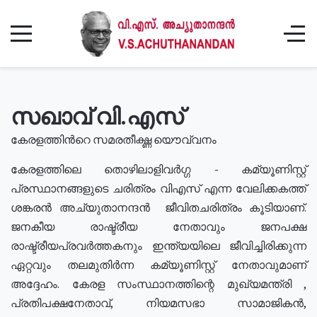
സഖാവ് വി.എസ്
കേരളത്തിൻറെ സമരതീക്ഷ്ണ യൌവ്വനം
കേരളത്തിലെ തൊഴിലാളിവർഗ്ഗ - കമ്യൂണിസ്റ്റ്
പ്രസ്ഥാനങ്ങളുടെ ചരിത്രം വിഎസ് എന്ന വേലിക്കകത്ത്
ശങ്കരൻ അച്യുതാനന്ദൻ ജീവിതചരിത്രം കൂടിയാണ്.
ജനകീയ രാഷ്ട്രീയ നേതാവും ജനപക്ഷ
രാഷ്ട്രീയപ്രവർത്തകനും ഇന്ത്യയിലെ ജീവിച്ചിരിക്കുന്ന
ഏറ്റവും തലമുതിർന്ന കമ്യൂണിസ്റ്റ് നേതാവുമാണ്
അദ്ദേഹം. കേരള സംസ്ഥാനത്തിന്റെ മുഖ്യമന്ത്രി ,
പ്രതിപക്ഷനേതാവ്, നിയമസഭാ സാമാജികൻ,