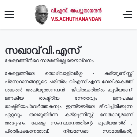
സഖാവ് വി.എസ്
കേരളത്തിൻറെ സമരതീക്ഷ്ണ യൌവ്വനം
കേരളത്തിലെ തൊഴിലാളിവർഗ്ഗ - കമ്യൂണിസ്റ്റ്
പ്രസ്ഥാനങ്ങളുടെ ചരിത്രം വിഎസ് എന്ന വേലിക്കകത്ത്
ശങ്കരൻ അച്യുതാനന്ദൻ ജീവിതചരിത്രം കൂടിയാണ്.
ജനകീയ രാഷ്ട്രീയ നേതാവും ജനപക്ഷ
രാഷ്ട്രീയപ്രവർത്തകനും ഇന്ത്യയിലെ ജീവിച്ചിരിക്കുന്ന
ഏറ്റവും തലമുതിർന്ന കമ്യൂണിസ്റ്റ് നേതാവുമാണ്
അദ്ദേഹം. കേരള സംസ്ഥാനത്തിന്റെ മുഖ്യമന്ത്രി ,
പ്രതിപക്ഷനേതാവ്, നിയമസഭാ സാമാജികൻ,