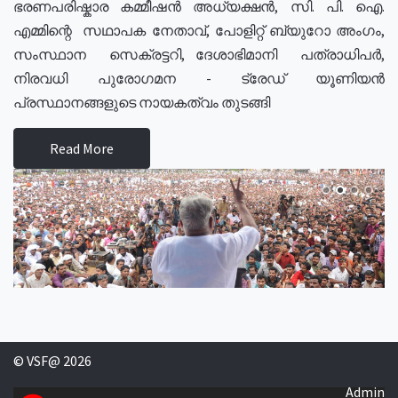
ഭരണപരിഷ്കാര കമ്മീഷൻ അധ്യക്ഷൻ, സി. പി. ഐ.
എമ്മിന്റെ സഥാപക നേതാവ്, പോളിറ്റ് ബ്യുറോ അംഗം,
സംസ്ഥാന സെക്രട്ടറി, ദേശാഭിമാനി പത്രാധിപർ,
നിരവധി പുരോഗമന - ട്രേഡ് യൂണിയൻ
പ്രസ്ഥാനങ്ങളുടെ നായകത്വം തുടങ്ങി
Read More
© VSF@ 2026
Admin