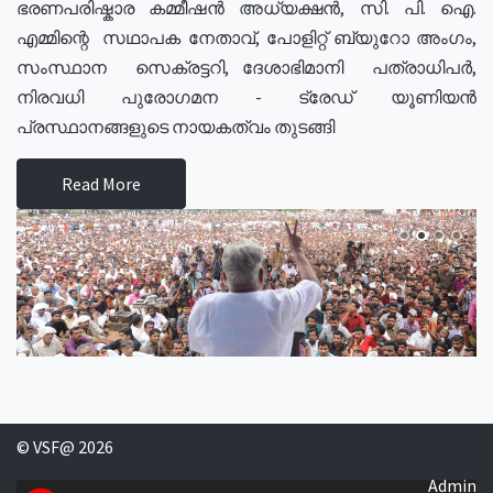
ഭരണപരിഷ്കാര കമ്മീഷൻ അധ്യക്ഷൻ, സി. പി. ഐ.
എമ്മിന്റെ സഥാപക നേതാവ്, പോളിറ്റ് ബ്യുറോ അംഗം,
സംസ്ഥാന സെക്രട്ടറി, ദേശാഭിമാനി പത്രാധിപർ,
നിരവധി പുരോഗമന - ട്രേഡ് യൂണിയൻ
പ്രസ്ഥാനങ്ങളുടെ നായകത്വം തുടങ്ങി
Read More
© VSF@ 2026
Admin