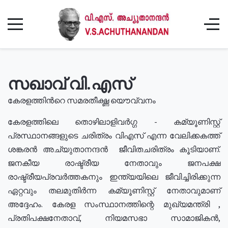
സഖാവ് വി.എസ്
കേരളത്തിൻറെ സമരതീക്ഷ്ണ യൌവ്വനം
കേരളത്തിലെ തൊഴിലാളിവർഗ്ഗ - കമ്യൂണിസ്റ്റ്
പ്രസ്ഥാനങ്ങളുടെ ചരിത്രം വിഎസ് എന്ന വേലിക്കകത്ത്
ശങ്കരൻ അച്യുതാനന്ദൻ ജീവിതചരിത്രം കൂടിയാണ്.
ജനകീയ രാഷ്ട്രീയ നേതാവും ജനപക്ഷ
രാഷ്ട്രീയപ്രവർത്തകനും ഇന്ത്യയിലെ ജീവിച്ചിരിക്കുന്ന
ഏറ്റവും തലമുതിർന്ന കമ്യൂണിസ്റ്റ് നേതാവുമാണ്
അദ്ദേഹം. കേരള സംസ്ഥാനത്തിന്റെ മുഖ്യമന്ത്രി ,
പ്രതിപക്ഷനേതാവ്, നിയമസഭാ സാമാജികൻ,