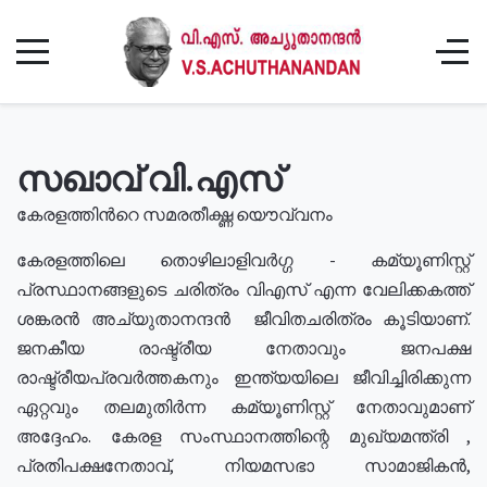
സഖാവ് വി.എസ്
കേരളത്തിൻറെ സമരതീക്ഷ്ണ യൌവ്വനം
കേരളത്തിലെ തൊഴിലാളിവർഗ്ഗ - കമ്യൂണിസ്റ്റ്
പ്രസ്ഥാനങ്ങളുടെ ചരിത്രം വിഎസ് എന്ന വേലിക്കകത്ത്
ശങ്കരൻ അച്യുതാനന്ദൻ ജീവിതചരിത്രം കൂടിയാണ്.
ജനകീയ രാഷ്ട്രീയ നേതാവും ജനപക്ഷ
രാഷ്ട്രീയപ്രവർത്തകനും ഇന്ത്യയിലെ ജീവിച്ചിരിക്കുന്ന
ഏറ്റവും തലമുതിർന്ന കമ്യൂണിസ്റ്റ് നേതാവുമാണ്
അദ്ദേഹം. കേരള സംസ്ഥാനത്തിന്റെ മുഖ്യമന്ത്രി ,
പ്രതിപക്ഷനേതാവ്, നിയമസഭാ സാമാജികൻ,