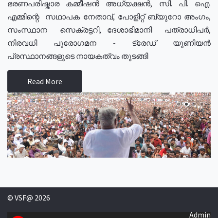
ഭരണപരിഷ്കാര കമ്മീഷൻ അധ്യക്ഷൻ, സി. പി. ഐ.
എമ്മിന്റെ സഥാപക നേതാവ്, പോളിറ്റ് ബ്യുറോ അംഗം,
സംസ്ഥാന സെക്രട്ടറി, ദേശാഭിമാനി പത്രാധിപർ,
നിരവധി പുരോഗമന - ട്രേഡ് യൂണിയൻ
പ്രസ്ഥാനങ്ങളുടെ നായകത്വം തുടങ്ങി
Read More
© VSF@ 2026
Admin