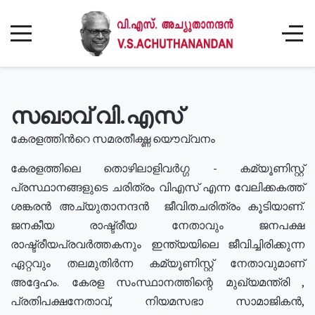
സഖാവ് വി.എസ്
കേരളത്തിൻറെ സമരതീക്ഷ്ണ യൌവ്വനം
കേരളത്തിലെ തൊഴിലാളിവർഗ്ഗ - കമ്യൂണിസ്റ്റ്
പ്രസ്ഥാനങ്ങളുടെ ചരിത്രം വിഎസ് എന്ന വേലിക്കകത്ത്
ശങ്കരൻ അച്യുതാനന്ദൻ ജീവിതചരിത്രം കൂടിയാണ്.
ജനകീയ രാഷ്ട്രീയ നേതാവും ജനപക്ഷ
രാഷ്ട്രീയപ്രവർത്തകനും ഇന്ത്യയിലെ ജീവിച്ചിരിക്കുന്ന
ഏറ്റവും തലമുതിർന്ന കമ്യൂണിസ്റ്റ് നേതാവുമാണ്
അദ്ദേഹം. കേരള സംസ്ഥാനത്തിന്റെ മുഖ്യമന്ത്രി ,
പ്രതിപക്ഷനേതാവ്, നിയമസഭാ സാമാജികൻ,