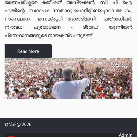
ഭരണപരിഷ്കാര കമ്മീഷൻ അധ്യക്ഷൻ, സി. പി. ഐ.
എമ്മിന്റെ സഥാപക നേതാവ്, പോളിറ്റ് ബ്യുറോ അംഗം,
സംസ്ഥാന സെക്രട്ടറി, ദേശാഭിമാനി പത്രാധിപർ,
നിരവധി പുരോഗമന - ട്രേഡ് യൂണിയൻ
പ്രസ്ഥാനങ്ങളുടെ നായകത്വം തുടങ്ങി
Read More
© VSF@ 2026
Admin