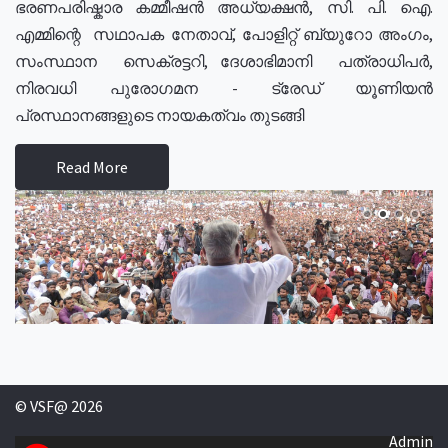
ഭരണപരിഷ്കാര കമ്മീഷൻ അധ്യക്ഷൻ, സി. പി. ഐ.
എമ്മിന്റെ സഥാപക നേതാവ്, പോളിറ്റ് ബ്യുറോ അംഗം,
സംസ്ഥാന സെക്രട്ടറി, ദേശാഭിമാനി പത്രാധിപർ,
നിരവധി പുരോഗമന - ട്രേഡ് യൂണിയൻ
പ്രസ്ഥാനങ്ങളുടെ നായകത്വം തുടങ്ങി
Read More
© VSF@ 2026
Admin