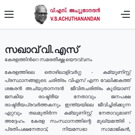
സഖാവ് വി.എസ്
കേരളത്തിൻറെ സമരതീക്ഷ്ണ യൌവ്വനം
കേരളത്തിലെ തൊഴിലാളിവർഗ്ഗ - കമ്യൂണിസ്റ്റ്
പ്രസ്ഥാനങ്ങളുടെ ചരിത്രം വിഎസ് എന്ന വേലിക്കകത്ത്
ശങ്കരൻ അച്യുതാനന്ദൻ ജീവിതചരിത്രം കൂടിയാണ്.
ജനകീയ രാഷ്ട്രീയ നേതാവും ജനപക്ഷ
രാഷ്ട്രീയപ്രവർത്തകനും ഇന്ത്യയിലെ ജീവിച്ചിരിക്കുന്ന
ഏറ്റവും തലമുതിർന്ന കമ്യൂണിസ്റ്റ് നേതാവുമാണ്
അദ്ദേഹം. കേരള സംസ്ഥാനത്തിന്റെ മുഖ്യമന്ത്രി ,
പ്രതിപക്ഷനേതാവ്, നിയമസഭാ സാമാജികൻ,