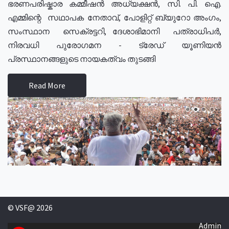
ഭരണപരിഷ്കാര കമ്മീഷൻ അധ്യക്ഷൻ, സി. പി. ഐ.
എമ്മിന്റെ സഥാപക നേതാവ്, പോളിറ്റ് ബ്യുറോ അംഗം,
സംസ്ഥാന സെക്രട്ടറി, ദേശാഭിമാനി പത്രാധിപർ,
നിരവധി പുരോഗമന - ട്രേഡ് യൂണിയൻ
പ്രസ്ഥാനങ്ങളുടെ നായകത്വം തുടങ്ങി
Read More
© VSF@ 2026
Admin