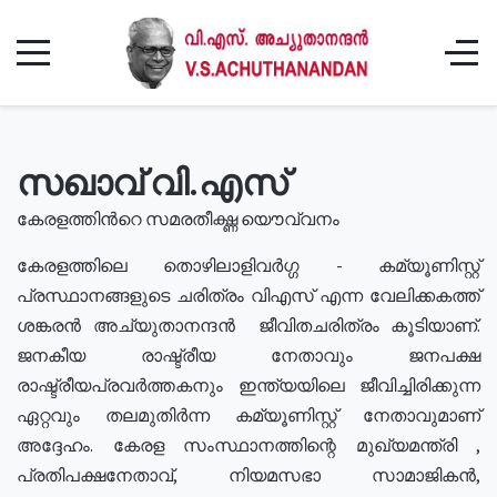
സഖാവ് വി.എസ്
കേരളത്തിൻറെ സമരതീക്ഷ്ണ യൌവ്വനം
കേരളത്തിലെ തൊഴിലാളിവർഗ്ഗ - കമ്യൂണിസ്റ്റ്
പ്രസ്ഥാനങ്ങളുടെ ചരിത്രം വിഎസ് എന്ന വേലിക്കകത്ത്
ശങ്കരൻ അച്യുതാനന്ദൻ ജീവിതചരിത്രം കൂടിയാണ്.
ജനകീയ രാഷ്ട്രീയ നേതാവും ജനപക്ഷ
രാഷ്ട്രീയപ്രവർത്തകനും ഇന്ത്യയിലെ ജീവിച്ചിരിക്കുന്ന
ഏറ്റവും തലമുതിർന്ന കമ്യൂണിസ്റ്റ് നേതാവുമാണ്
അദ്ദേഹം. കേരള സംസ്ഥാനത്തിന്റെ മുഖ്യമന്ത്രി ,
പ്രതിപക്ഷനേതാവ്, നിയമസഭാ സാമാജികൻ,