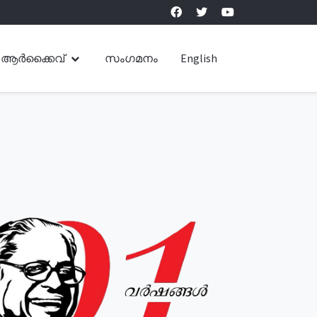
ആർക്കൈവ്
സംഗമനം
English