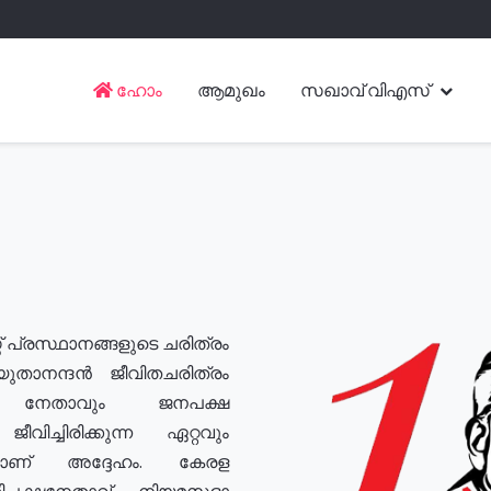
ഹോം
ആമുഖം
സഖാവ് വിഎസ്
് പ്രസ്ഥാനങ്ങളുടെ ചരിത്രം
യുതാനന്ദൻ ജീവിതചരിത്രം
യ നേതാവും ജനപക്ഷ
വിച്ചിരിക്കുന്ന ഏറ്റവും
ുമാണ് അദ്ദേഹം. കേരള
രതിപക്ഷനേതാവ്, നിയമസഭാ