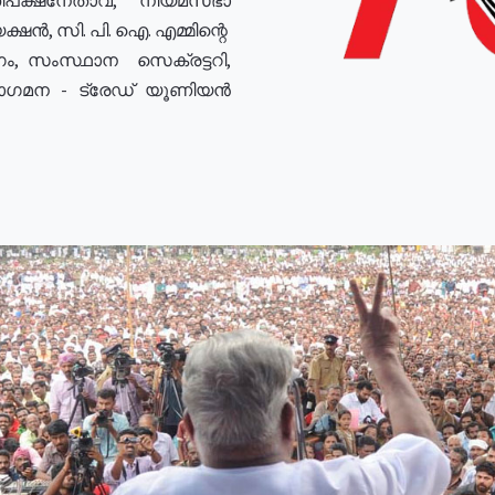
ഷൻ, സി. പി. ഐ. എമ്മിന്റെ
ം, സംസ്ഥാന സെക്രട്ടറി,
രോഗമന - ട്രേഡ് യൂണിയൻ