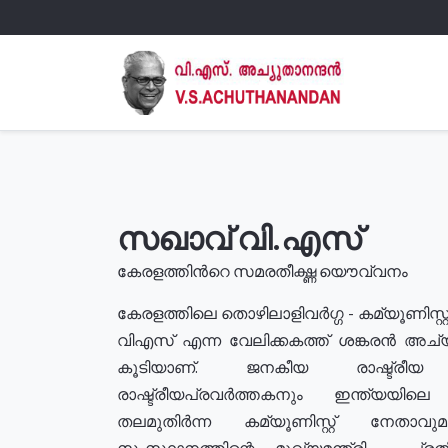
സഖാവ് വി.എസ്
കേരളത്തിൻറെ സമരതീക്ഷ്ണ യൌവ്വനം
കേരളത്തിലെ തൊഴിലാളിവർഗ്ഗ - കമ്യൂണിസ്റ്റ
വിഎസ് എന്ന വേലിക്കകത്ത് ശങ്കരൻ അച്
കൂടിയാണ്. ജനകീയ രാഷ്ട്രീ
രാഷ്ട്രീയപ്രവർത്തകനും ഇന്ത്യയിലെ ജീ
തലമുതിർന്ന കമ്യൂണിസ്റ്റ് നേതാവ
സംസ്ഥാനത്തിന്റെ മുഖ്യമന്ത്രി , പ്