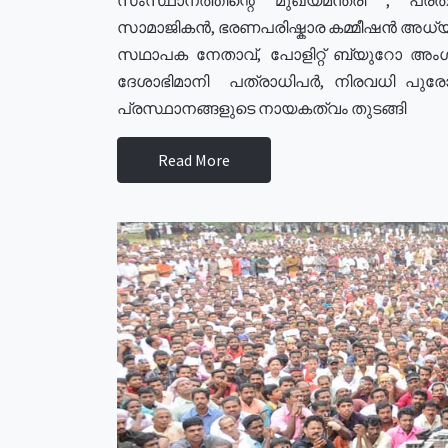
സാമാജികൻ, ഭരണപരിഷ്കാര കമ്മീഷൻ അധ്യക്
സഥാപക നേതാവ്, പോളിറ്റ് ബ്യുറോ അംഗ
ദേശാഭിമാനി പത്രാധിപർ, നിരവധി പു
പ്രസ്ഥാനങ്ങളുടെ നായകത്വം തുടങ്ങി
Read More