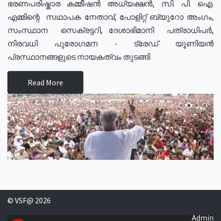
ഭരണപരിഷ്കാര കമ്മീഷൻ അധ്യക്ഷൻ, സി. പി. ഐ.
എമ്മിന്റെ സഥാപക നേതാവ്, പോളിറ്റ് ബ്യുറോ അംഗം,
സംസ്ഥാന സെക്രട്ടറി, ദേശാഭിമാനി പത്രാധിപർ,
നിരവധി പുരോഗമന - ട്രേഡ് യൂണിയൻ
പ്രസ്ഥാനങ്ങളുടെ നായകത്വം തുടങ്ങി
Read More
© VSF@ 2026
Admin