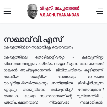
സഖാവ് വി.എസ്
കേരളത്തിൻറെ സമരതീക്ഷ്ണ യൌവ്വനം
കേരളത്തിലെ തൊഴിലാളിവർഗ്ഗ - കമ്യൂണിസ്റ്റ്
പ്രസ്ഥാനങ്ങളുടെ ചരിത്രം വിഎസ് എന്ന വേലിക്കകത്ത്
ശങ്കരൻ അച്യുതാനന്ദൻ ജീവിതചരിത്രം കൂടിയാണ്.
ജനകീയ രാഷ്ട്രീയ നേതാവും ജനപക്ഷ
രാഷ്ട്രീയപ്രവർത്തകനും ഇന്ത്യയിലെ ജീവിച്ചിരിക്കുന്ന
ഏറ്റവും തലമുതിർന്ന കമ്യൂണിസ്റ്റ് നേതാവുമാണ്
അദ്ദേഹം. കേരള സംസ്ഥാനത്തിന്റെ മുഖ്യമന്ത്രി ,
പ്രതിപക്ഷനേതാവ്, നിയമസഭാ സാമാജികൻ,