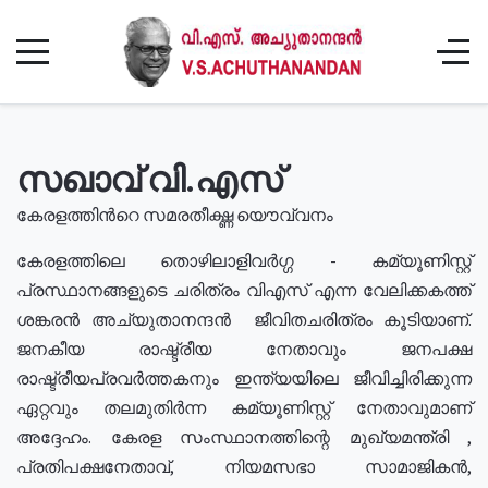
സഖാവ് വി.എസ്
കേരളത്തിൻറെ സമരതീക്ഷ്ണ യൌവ്വനം
കേരളത്തിലെ തൊഴിലാളിവർഗ്ഗ - കമ്യൂണിസ്റ്റ്
പ്രസ്ഥാനങ്ങളുടെ ചരിത്രം വിഎസ് എന്ന വേലിക്കകത്ത്
ശങ്കരൻ അച്യുതാനന്ദൻ ജീവിതചരിത്രം കൂടിയാണ്.
ജനകീയ രാഷ്ട്രീയ നേതാവും ജനപക്ഷ
രാഷ്ട്രീയപ്രവർത്തകനും ഇന്ത്യയിലെ ജീവിച്ചിരിക്കുന്ന
ഏറ്റവും തലമുതിർന്ന കമ്യൂണിസ്റ്റ് നേതാവുമാണ്
അദ്ദേഹം. കേരള സംസ്ഥാനത്തിന്റെ മുഖ്യമന്ത്രി ,
പ്രതിപക്ഷനേതാവ്, നിയമസഭാ സാമാജികൻ,