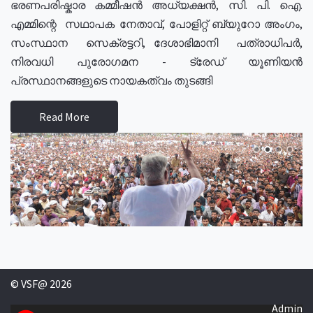
ഭരണപരിഷ്കാര കമ്മീഷൻ അധ്യക്ഷൻ, സി. പി. ഐ.
എമ്മിന്റെ സഥാപക നേതാവ്, പോളിറ്റ് ബ്യുറോ അംഗം,
സംസ്ഥാന സെക്രട്ടറി, ദേശാഭിമാനി പത്രാധിപർ,
നിരവധി പുരോഗമന - ട്രേഡ് യൂണിയൻ
പ്രസ്ഥാനങ്ങളുടെ നായകത്വം തുടങ്ങി
Read More
© VSF@ 2026
Admin