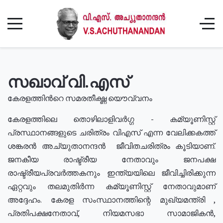
സഖാവ് വി.എസ്
കേരളത്തിൻറെ സമരതീക്ഷ്ണ യൌവ്വനം
കേരളത്തിലെ തൊഴിലാളിവർഗ്ഗ - കമ്യൂണിസ്റ്റ്
പ്രസ്ഥാനങ്ങളുടെ ചരിത്രം വിഎസ് എന്ന വേലിക്കകത്ത്
ശങ്കരൻ അച്യുതാനന്ദൻ ജീവിതചരിത്രം കൂടിയാണ്.
ജനകീയ രാഷ്ട്രീയ നേതാവും ജനപക്ഷ
രാഷ്ട്രീയപ്രവർത്തകനും ഇന്ത്യയിലെ ജീവിച്ചിരിക്കുന്ന
ഏറ്റവും തലമുതിർന്ന കമ്യൂണിസ്റ്റ് നേതാവുമാണ്
അദ്ദേഹം. കേരള സംസ്ഥാനത്തിന്റെ മുഖ്യമന്ത്രി ,
പ്രതിപക്ഷനേതാവ്, നിയമസഭാ സാമാജികൻ,