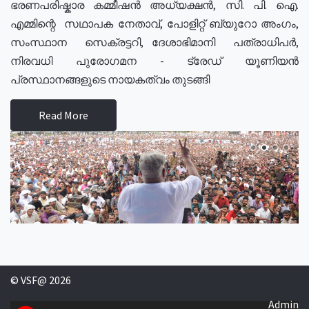
ഭരണപരിഷ്കാര കമ്മീഷൻ അധ്യക്ഷൻ, സി. പി. ഐ.
എമ്മിന്റെ സഥാപക നേതാവ്, പോളിറ്റ് ബ്യുറോ അംഗം,
സംസ്ഥാന സെക്രട്ടറി, ദേശാഭിമാനി പത്രാധിപർ,
നിരവധി പുരോഗമന - ട്രേഡ് യൂണിയൻ
പ്രസ്ഥാനങ്ങളുടെ നായകത്വം തുടങ്ങി
Read More
© VSF@ 2026
Admin