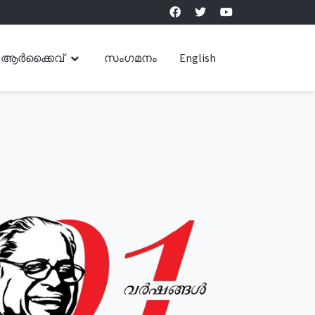
ആർക്കൈവ്
സംഗമനം
English