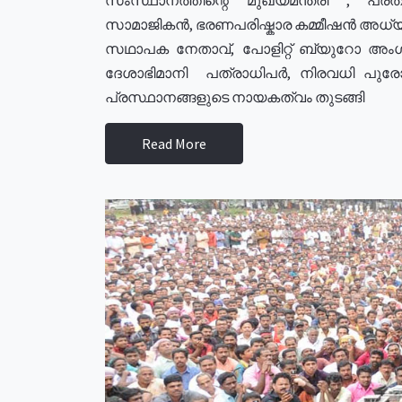
സാമാജികൻ, ഭരണപരിഷ്കാര കമ്മീഷൻ അധ്യക്
സഥാപക നേതാവ്, പോളിറ്റ് ബ്യുറോ അംഗ
ദേശാഭിമാനി പത്രാധിപർ, നിരവധി പു
പ്രസ്ഥാനങ്ങളുടെ നായകത്വം തുടങ്ങി
Read More