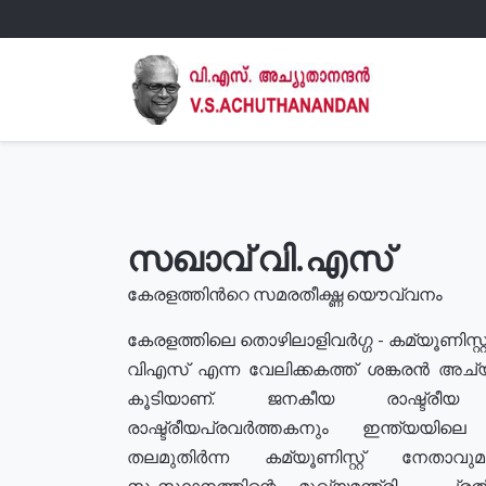
സഖാവ് വി.എസ്
കേരളത്തിൻറെ സമരതീക്ഷ്ണ യൌവ്വനം
കേരളത്തിലെ തൊഴിലാളിവർഗ്ഗ - കമ്യൂണിസ്റ്റ
വിഎസ് എന്ന വേലിക്കകത്ത് ശങ്കരൻ അച്
കൂടിയാണ്. ജനകീയ രാഷ്ട്രീ
രാഷ്ട്രീയപ്രവർത്തകനും ഇന്ത്യയിലെ ജീ
തലമുതിർന്ന കമ്യൂണിസ്റ്റ് നേതാവ
സംസ്ഥാനത്തിന്റെ മുഖ്യമന്ത്രി , പ്