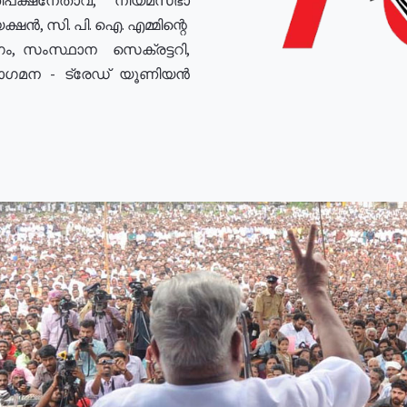
ഷൻ, സി. പി. ഐ. എമ്മിന്റെ
ം, സംസ്ഥാന സെക്രട്ടറി,
രോഗമന - ട്രേഡ് യൂണിയൻ