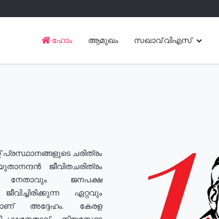
ഹോം
ആമുഖം
സഖാവ് വിഎസ്
് പ്രസ്ഥാനങ്ങളുടെ ചരിത്രം
യുതാനന്ദൻ ജീവിതചരിത്രം
യ നേതാവും ജനപക്ഷ
വിച്ചിരിക്കുന്ന ഏറ്റവും
ുമാണ് അദ്ദേഹം. കേരള
രതിപക്ഷനേതാവ്, നിയമസഭാ