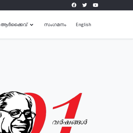
ആർക്കൈവ്
സംഗമനം
English