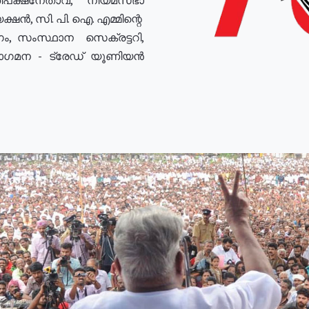
ഷൻ, സി. പി. ഐ. എമ്മിന്റെ
ം, സംസ്ഥാന സെക്രട്ടറി,
രോഗമന - ട്രേഡ് യൂണിയൻ