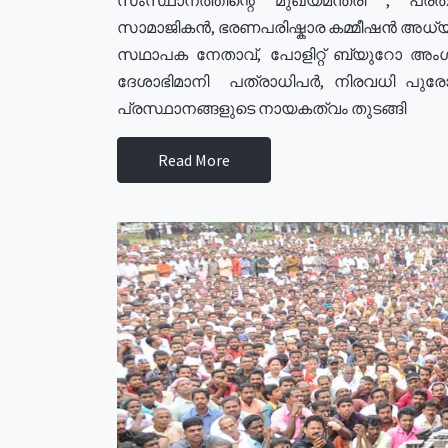
സാമാജികൻ, ഭരണപരിഷ്കാര കമ്മീഷൻ അധ്യക്
സഥാപക നേതാവ്, പോളിറ്റ് ബ്യുറോ അംഗ
ദേശാഭിമാനി പത്രാധിപർ, നിരവധി പു
പ്രസ്ഥാനങ്ങളുടെ നായകത്വം തുടങ്ങി
Read More