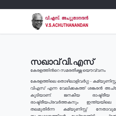
സഖാവ് വി.എസ്
കേരളത്തിൻറെ സമരതീക്ഷ്ണ യൌവ്വനം
കേരളത്തിലെ തൊഴിലാളിവർഗ്ഗ - കമ്യൂണിസ്റ്റ
വിഎസ് എന്ന വേലിക്കകത്ത് ശങ്കരൻ അച്
കൂടിയാണ്. ജനകീയ രാഷ്ട്രീ
രാഷ്ട്രീയപ്രവർത്തകനും ഇന്ത്യയിലെ ജീ
തലമുതിർന്ന കമ്യൂണിസ്റ്റ് നേതാവ
സംസ്ഥാനത്തിന്റെ മുഖ്യമന്ത്രി , പ്