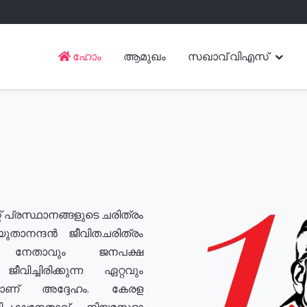
ഹോം
ആമുഖം
സഖാവ് വിഎസ്
് പ്രസ്ഥാനങ്ങളുടെ ചരിത്രം
യുതാനന്ദൻ ജീവിതചരിത്രം
യ നേതാവും ജനപക്ഷ
വിച്ചിരിക്കുന്ന ഏറ്റവും
ുമാണ് അദ്ദേഹം. കേരള
രതിപക്ഷനേതാവ്, നിയമസഭാ