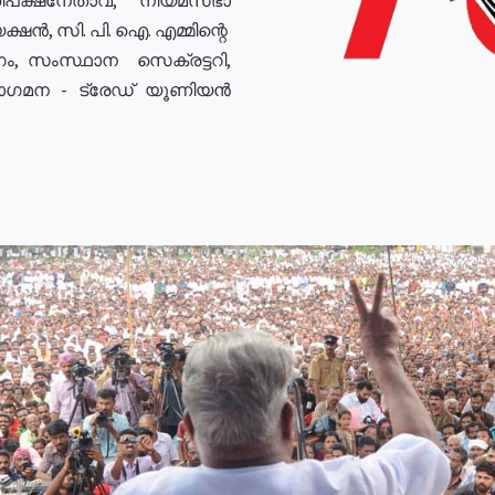
ഷൻ, സി. പി. ഐ. എമ്മിന്റെ
ം, സംസ്ഥാന സെക്രട്ടറി,
രോഗമന - ട്രേഡ് യൂണിയൻ