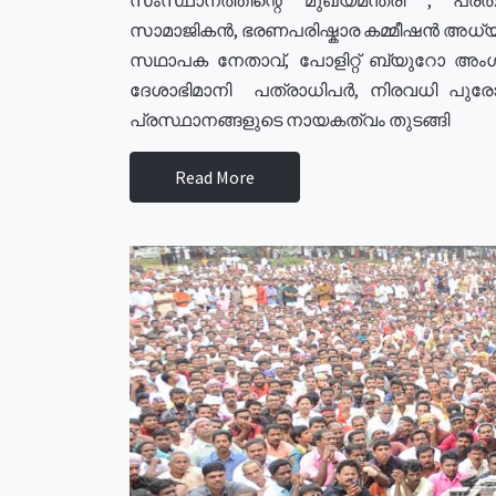
സാമാജികൻ, ഭരണപരിഷ്കാര കമ്മീഷൻ അധ്യക്
സഥാപക നേതാവ്, പോളിറ്റ് ബ്യുറോ അംഗ
ദേശാഭിമാനി പത്രാധിപർ, നിരവധി പു
പ്രസ്ഥാനങ്ങളുടെ നായകത്വം തുടങ്ങി
Read More