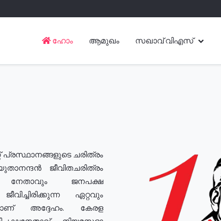
ഹോം
ആമുഖം
സഖാവ് വിഎസ്
് പ്രസ്ഥാനങ്ങളുടെ ചരിത്രം
യുതാനന്ദൻ ജീവിതചരിത്രം
യ നേതാവും ജനപക്ഷ
വിച്ചിരിക്കുന്ന ഏറ്റവും
ുമാണ് അദ്ദേഹം. കേരള
രതിപക്ഷനേതാവ്, നിയമസഭാ