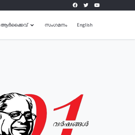
ആർക്കൈവ്
സംഗമനം
English