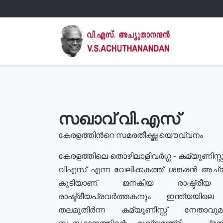
സഖാവ് വി.എസ്
കേരളത്തിൻറെ സമരതീക്ഷ്ണ യൌവ്വനം
കേരളത്തിലെ തൊഴിലാളിവർഗ്ഗ - കമ്യൂണിസ്റ്റ
വിഎസ് എന്ന വേലിക്കകത്ത് ശങ്കരൻ അച്
കൂടിയാണ്. ജനകീയ രാഷ്ട്രീ
രാഷ്ട്രീയപ്രവർത്തകനും ഇന്ത്യയിലെ ജീ
തലമുതിർന്ന കമ്യൂണിസ്റ്റ് നേതാവ
സംസ്ഥാനത്തിന്റെ മുഖ്യമന്ത്രി , പ്