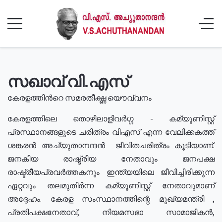
സഖാവ് വി.എസ്
കേരളത്തിൻറെ സമരതീക്ഷ്ണ യൌവ്വനം
കേരളത്തിലെ തൊഴിലാളിവർഗ്ഗ - കമ്യൂണിസ്റ്റ്
പ്രസ്ഥാനങ്ങളുടെ ചരിത്രം വിഎസ് എന്ന വേലിക്കകത്ത്
ശങ്കരൻ അച്യുതാനന്ദൻ ജീവിതചരിത്രം കൂടിയാണ്.
ജനകീയ രാഷ്ട്രീയ നേതാവും ജനപക്ഷ
രാഷ്ട്രീയപ്രവർത്തകനും ഇന്ത്യയിലെ ജീവിച്ചിരിക്കുന്ന
ഏറ്റവും തലമുതിർന്ന കമ്യൂണിസ്റ്റ് നേതാവുമാണ്
അദ്ദേഹം. കേരള സംസ്ഥാനത്തിന്റെ മുഖ്യമന്ത്രി ,
പ്രതിപക്ഷനേതാവ്, നിയമസഭാ സാമാജികൻ,