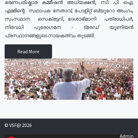
ഭരണപരിഷ്കാര കമ്മീഷൻ അധ്യക്ഷൻ, സി. പി. ഐ.
എമ്മിന്റെ സഥാപക നേതാവ്, പോളിറ്റ് ബ്യുറോ അംഗം,
സംസ്ഥാന സെക്രട്ടറി, ദേശാഭിമാനി പത്രാധിപർ,
നിരവധി പുരോഗമന - ട്രേഡ് യൂണിയൻ
പ്രസ്ഥാനങ്ങളുടെ നായകത്വം തുടങ്ങി
Read More
© VSF@ 2026
Admin