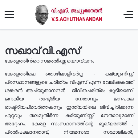
സഖാവ് വി.എസ്
കേരളത്തിൻറെ സമരതീക്ഷ്ണ യൌവ്വനം
കേരളത്തിലെ തൊഴിലാളിവർഗ്ഗ - കമ്യൂണിസ്റ്റ്
പ്രസ്ഥാനങ്ങളുടെ ചരിത്രം വിഎസ് എന്ന വേലിക്കകത്ത്
ശങ്കരൻ അച്യുതാനന്ദൻ ജീവിതചരിത്രം കൂടിയാണ്.
ജനകീയ രാഷ്ട്രീയ നേതാവും ജനപക്ഷ
രാഷ്ട്രീയപ്രവർത്തകനും ഇന്ത്യയിലെ ജീവിച്ചിരിക്കുന്ന
ഏറ്റവും തലമുതിർന്ന കമ്യൂണിസ്റ്റ് നേതാവുമാണ്
അദ്ദേഹം. കേരള സംസ്ഥാനത്തിന്റെ മുഖ്യമന്ത്രി ,
പ്രതിപക്ഷനേതാവ്, നിയമസഭാ സാമാജികൻ,