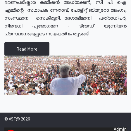
ഭരണപരിഷ്കാര കമ്മീഷൻ അധ്യക്ഷൻ, സി. പി. ഐ.
എമ്മിന്റെ സഥാപക നേതാവ്, പോളിറ്റ് ബ്യുറോ അംഗം,
സംസ്ഥാന സെക്രട്ടറി, ദേശാഭിമാനി പത്രാധിപർ,
നിരവധി പുരോഗമന - ട്രേഡ് യൂണിയൻ
പ്രസ്ഥാനങ്ങളുടെ നായകത്വം തുടങ്ങി
Read More
© VSF@ 2026
Admin