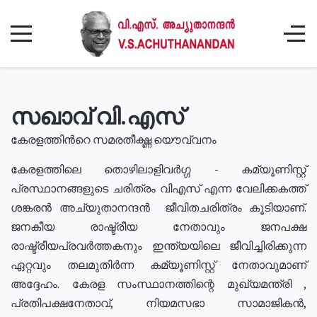
സഖാവ് വി.എസ്
കേരളത്തിൻറെ സമരതീക്ഷ്ണ യൌവ്വനം
കേരളത്തിലെ തൊഴിലാളിവർഗ്ഗ - കമ്യൂണിസ്റ്റ്
പ്രസ്ഥാനങ്ങളുടെ ചരിത്രം വിഎസ് എന്ന വേലിക്കകത്ത്
ശങ്കരൻ അച്യുതാനന്ദൻ ജീവിതചരിത്രം കൂടിയാണ്.
ജനകീയ രാഷ്ട്രീയ നേതാവും ജനപക്ഷ
രാഷ്ട്രീയപ്രവർത്തകനും ഇന്ത്യയിലെ ജീവിച്ചിരിക്കുന്ന
ഏറ്റവും തലമുതിർന്ന കമ്യൂണിസ്റ്റ് നേതാവുമാണ്
അദ്ദേഹം. കേരള സംസ്ഥാനത്തിന്റെ മുഖ്യമന്ത്രി ,
പ്രതിപക്ഷനേതാവ്, നിയമസഭാ സാമാജികൻ,