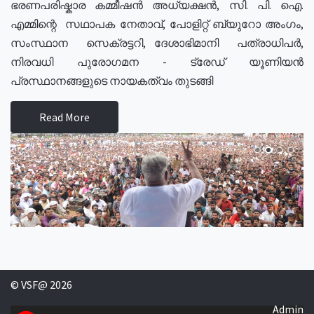
ഭരണപരിഷ്കാര കമ്മീഷൻ അധ്യക്ഷൻ, സി. പി. ഐ.
എമ്മിന്റെ സഥാപക നേതാവ്, പോളിറ്റ് ബ്യുറോ അംഗം,
സംസ്ഥാന സെക്രട്ടറി, ദേശാഭിമാനി പത്രാധിപർ,
നിരവധി പുരോഗമന - ട്രേഡ് യൂണിയൻ
പ്രസ്ഥാനങ്ങളുടെ നായകത്വം തുടങ്ങി
Read More
© VSF@ 2026
Admin