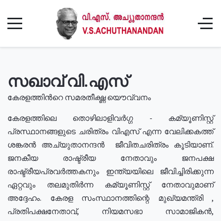
സഖാവ് വി.എസ്
കേരളത്തിൻറെ സമരതീക്ഷ്ണ യൌവ്വനം
കേരളത്തിലെ തൊഴിലാളിവർഗ്ഗ - കമ്യൂണിസ്റ്റ്
പ്രസ്ഥാനങ്ങളുടെ ചരിത്രം വിഎസ് എന്ന വേലിക്കകത്ത്
ശങ്കരൻ അച്യുതാനന്ദൻ ജീവിതചരിത്രം കൂടിയാണ്.
ജനകീയ രാഷ്ട്രീയ നേതാവും ജനപക്ഷ
രാഷ്ട്രീയപ്രവർത്തകനും ഇന്ത്യയിലെ ജീവിച്ചിരിക്കുന്ന
ഏറ്റവും തലമുതിർന്ന കമ്യൂണിസ്റ്റ് നേതാവുമാണ്
അദ്ദേഹം. കേരള സംസ്ഥാനത്തിന്റെ മുഖ്യമന്ത്രി ,
പ്രതിപക്ഷനേതാവ്, നിയമസഭാ സാമാജികൻ,