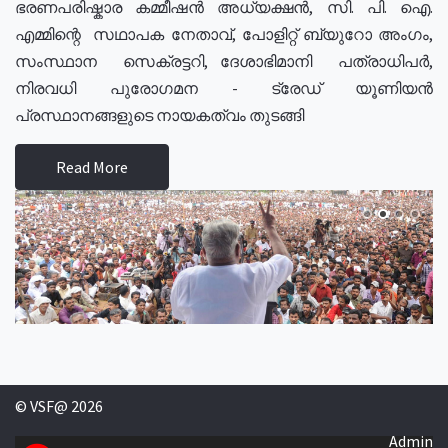
ഭരണപരിഷ്കാര കമ്മീഷൻ അധ്യക്ഷൻ, സി. പി. ഐ.
എമ്മിന്റെ സഥാപക നേതാവ്, പോളിറ്റ് ബ്യുറോ അംഗം,
സംസ്ഥാന സെക്രട്ടറി, ദേശാഭിമാനി പത്രാധിപർ,
നിരവധി പുരോഗമന - ട്രേഡ് യൂണിയൻ
പ്രസ്ഥാനങ്ങളുടെ നായകത്വം തുടങ്ങി
Read More
© VSF@ 2026
Admin