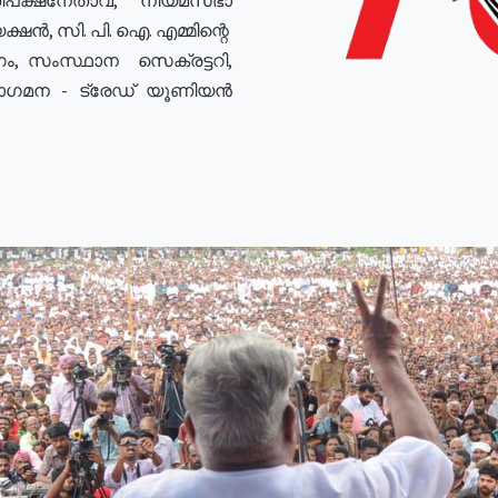
ഷൻ, സി. പി. ഐ. എമ്മിന്റെ
ം, സംസ്ഥാന സെക്രട്ടറി,
രോഗമന - ട്രേഡ് യൂണിയൻ