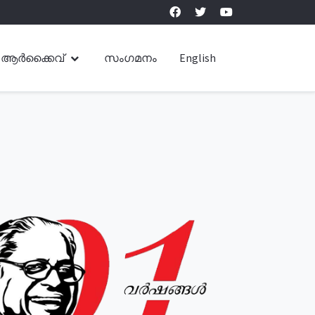
ആർക്കൈവ്
സംഗമനം
English