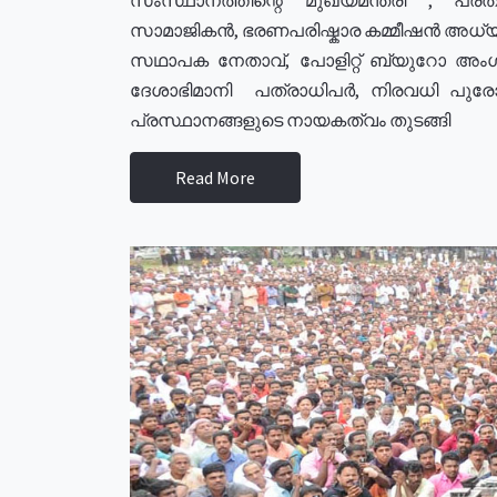
സാമാജികൻ, ഭരണപരിഷ്കാര കമ്മീഷൻ അധ്യക്
സഥാപക നേതാവ്, പോളിറ്റ് ബ്യുറോ അംഗ
ദേശാഭിമാനി പത്രാധിപർ, നിരവധി പു
പ്രസ്ഥാനങ്ങളുടെ നായകത്വം തുടങ്ങി
Read More