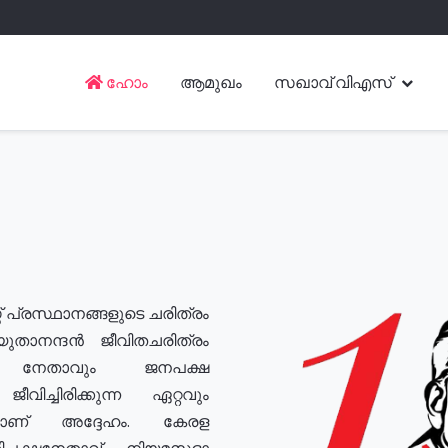
ഹോം
ആമുഖം
സഖാവ് വിഎസ്
് പ്രസ്ഥാനങ്ങളുടെ ചരിത്രം
യുതാനന്ദൻ ജീവിതചരിത്രം
യ നേതാവും ജനപക്ഷ
വിച്ചിരിക്കുന്ന ഏറ്റവും
ുമാണ് അദ്ദേഹം. കേരള
രതിപക്ഷനേതാവ്, നിയമസഭാ