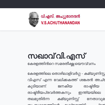
സഖാവ് വി.എസ്
കേരളത്തിൻറെ സമരതീക്ഷ്ണ യൌവ്വനം
കേരളത്തിലെ തൊഴിലാളിവർഗ്ഗ - കമ്യൂണിസ്റ്റ
വിഎസ് എന്ന വേലിക്കകത്ത് ശങ്കരൻ അച്
കൂടിയാണ്. ജനകീയ രാഷ്ട്രീ
രാഷ്ട്രീയപ്രവർത്തകനും ഇന്ത്യയിലെ ജീ
തലമുതിർന്ന കമ്യൂണിസ്റ്റ് നേതാവ
സംസ്ഥാനത്തിന്റെ മുഖ്യമന്ത്രി , പ്