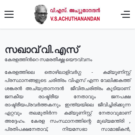
സഖാവ് വി.എസ്
കേരളത്തിൻറെ സമരതീക്ഷ്ണ യൌവ്വനം
കേരളത്തിലെ തൊഴിലാളിവർഗ്ഗ - കമ്യൂണിസ്റ്റ്
പ്രസ്ഥാനങ്ങളുടെ ചരിത്രം വിഎസ് എന്ന വേലിക്കകത്ത്
ശങ്കരൻ അച്യുതാനന്ദൻ ജീവിതചരിത്രം കൂടിയാണ്.
ജനകീയ രാഷ്ട്രീയ നേതാവും ജനപക്ഷ
രാഷ്ട്രീയപ്രവർത്തകനും ഇന്ത്യയിലെ ജീവിച്ചിരിക്കുന്ന
ഏറ്റവും തലമുതിർന്ന കമ്യൂണിസ്റ്റ് നേതാവുമാണ്
അദ്ദേഹം. കേരള സംസ്ഥാനത്തിന്റെ മുഖ്യമന്ത്രി ,
പ്രതിപക്ഷനേതാവ്, നിയമസഭാ സാമാജികൻ,