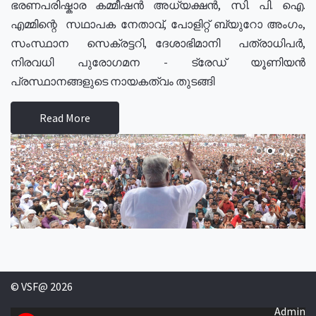
ഭരണപരിഷ്കാര കമ്മീഷൻ അധ്യക്ഷൻ, സി. പി. ഐ.
എമ്മിന്റെ സഥാപക നേതാവ്, പോളിറ്റ് ബ്യുറോ അംഗം,
സംസ്ഥാന സെക്രട്ടറി, ദേശാഭിമാനി പത്രാധിപർ,
നിരവധി പുരോഗമന - ട്രേഡ് യൂണിയൻ
പ്രസ്ഥാനങ്ങളുടെ നായകത്വം തുടങ്ങി
Read More
© VSF@ 2026
Admin