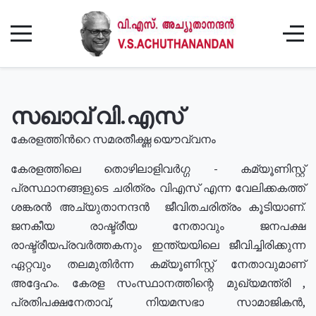
സഖാവ് വി.എസ്
കേരളത്തിൻറെ സമരതീക്ഷ്ണ യൌവ്വനം
കേരളത്തിലെ തൊഴിലാളിവർഗ്ഗ - കമ്യൂണിസ്റ്റ്
പ്രസ്ഥാനങ്ങളുടെ ചരിത്രം വിഎസ് എന്ന വേലിക്കകത്ത്
ശങ്കരൻ അച്യുതാനന്ദൻ ജീവിതചരിത്രം കൂടിയാണ്.
ജനകീയ രാഷ്ട്രീയ നേതാവും ജനപക്ഷ
രാഷ്ട്രീയപ്രവർത്തകനും ഇന്ത്യയിലെ ജീവിച്ചിരിക്കുന്ന
ഏറ്റവും തലമുതിർന്ന കമ്യൂണിസ്റ്റ് നേതാവുമാണ്
അദ്ദേഹം. കേരള സംസ്ഥാനത്തിന്റെ മുഖ്യമന്ത്രി ,
പ്രതിപക്ഷനേതാവ്, നിയമസഭാ സാമാജികൻ,