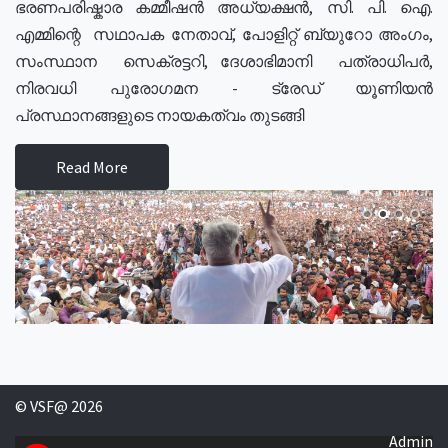
ഭരണപരിഷ്കാര കമ്മീഷൻ അധ്യക്ഷൻ, സി. പി. ഐ.
എമ്മിന്റെ സഥാപക നേതാവ്, പോളിറ്റ് ബ്യുറോ അംഗം,
സംസ്ഥാന സെക്രട്ടറി, ദേശാഭിമാനി പത്രാധിപർ,
നിരവധി പുരോഗമന - ട്രേഡ് യൂണിയൻ
പ്രസ്ഥാനങ്ങളുടെ നായകത്വം തുടങ്ങി
Read More
© VSF@ 2026
Admin