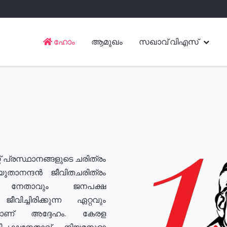
ഹോം
ആമുഖം
സഖാവ് വിഎസ്
് പ്രസ്ഥാനങ്ങളുടെ ചരിത്രം
യുതാനന്ദൻ ജീവിതചരിത്രം
യ നേതാവും ജനപക്ഷ
വിച്ചിരിക്കുന്ന ഏറ്റവും
ുമാണ് അദ്ദേഹം. കേരള
രതിപക്ഷനേതാവ്, നിയമസഭാ