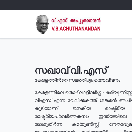
സഖാവ് വി.എസ്
കേരളത്തിൻറെ സമരതീക്ഷ്ണ യൌവ്വനം
കേരളത്തിലെ തൊഴിലാളിവർഗ്ഗ - കമ്യൂണിസ്റ്റ
വിഎസ് എന്ന വേലിക്കകത്ത് ശങ്കരൻ അച്
കൂടിയാണ്. ജനകീയ രാഷ്ട്രീ
രാഷ്ട്രീയപ്രവർത്തകനും ഇന്ത്യയിലെ ജീ
തലമുതിർന്ന കമ്യൂണിസ്റ്റ് നേതാവ
സംസ്ഥാനത്തിന്റെ മുഖ്യമന്ത്രി , പ്