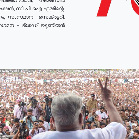
ഷൻ, സി. പി. ഐ. എമ്മിന്റെ
ം, സംസ്ഥാന സെക്രട്ടറി,
രോഗമന - ട്രേഡ് യൂണിയൻ