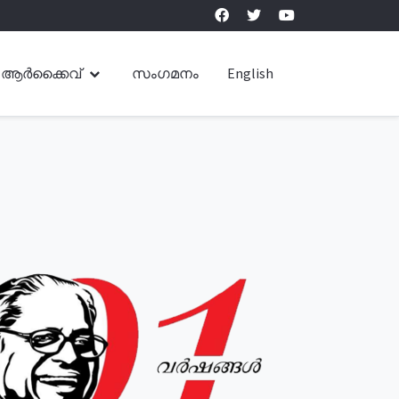
ആർക്കൈവ്
സംഗമനം
English