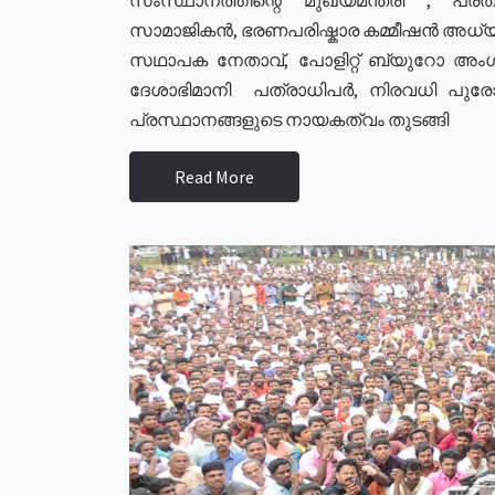
സാമാജികൻ, ഭരണപരിഷ്കാര കമ്മീഷൻ അധ്യക്
സഥാപക നേതാവ്, പോളിറ്റ് ബ്യുറോ അംഗ
ദേശാഭിമാനി പത്രാധിപർ, നിരവധി പു
പ്രസ്ഥാനങ്ങളുടെ നായകത്വം തുടങ്ങി
Read More