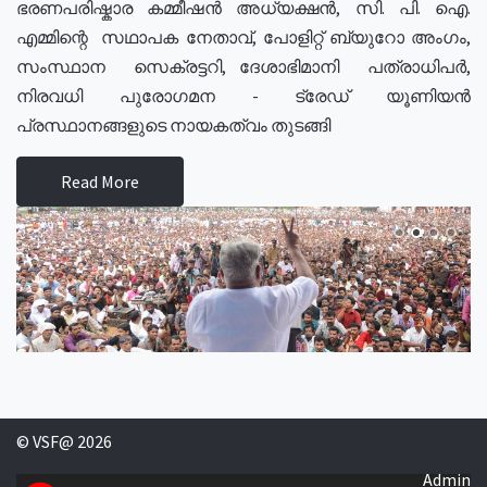
ഭരണപരിഷ്കാര കമ്മീഷൻ അധ്യക്ഷൻ, സി. പി. ഐ.
എമ്മിന്റെ സഥാപക നേതാവ്, പോളിറ്റ് ബ്യുറോ അംഗം,
സംസ്ഥാന സെക്രട്ടറി, ദേശാഭിമാനി പത്രാധിപർ,
നിരവധി പുരോഗമന - ട്രേഡ് യൂണിയൻ
പ്രസ്ഥാനങ്ങളുടെ നായകത്വം തുടങ്ങി
Read More
© VSF@ 2026
Admin