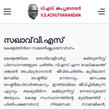
സഖാവ് വി.എസ്
കേരളത്തിൻറെ സമരതീക്ഷ്ണ യൌവ്വനം
കേരളത്തിലെ തൊഴിലാളിവർഗ്ഗ - കമ്യൂണിസ്റ്റ്
പ്രസ്ഥാനങ്ങളുടെ ചരിത്രം വിഎസ് എന്ന വേലിക്കകത്ത്
ശങ്കരൻ അച്യുതാനന്ദൻ ജീവിതചരിത്രം കൂടിയാണ്.
ജനകീയ രാഷ്ട്രീയ നേതാവും ജനപക്ഷ
രാഷ്ട്രീയപ്രവർത്തകനും ഇന്ത്യയിലെ ജീവിച്ചിരിക്കുന്ന
ഏറ്റവും തലമുതിർന്ന കമ്യൂണിസ്റ്റ് നേതാവുമാണ്
അദ്ദേഹം. കേരള സംസ്ഥാനത്തിന്റെ മുഖ്യമന്ത്രി ,
പ്രതിപക്ഷനേതാവ്, നിയമസഭാ സാമാജികൻ,