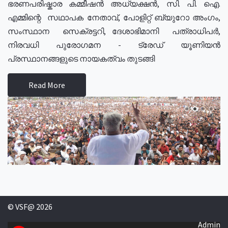
ഭരണപരിഷ്കാര കമ്മീഷൻ അധ്യക്ഷൻ, സി. പി. ഐ.
എമ്മിന്റെ സഥാപക നേതാവ്, പോളിറ്റ് ബ്യുറോ അംഗം,
സംസ്ഥാന സെക്രട്ടറി, ദേശാഭിമാനി പത്രാധിപർ,
നിരവധി പുരോഗമന - ട്രേഡ് യൂണിയൻ
പ്രസ്ഥാനങ്ങളുടെ നായകത്വം തുടങ്ങി
Read More
© VSF@ 2026
Admin