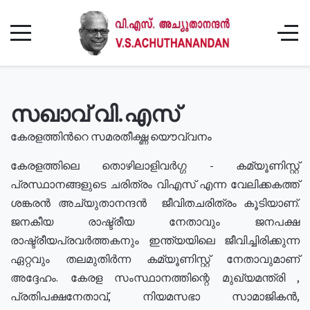
സഖാവ് വി.എസ്
കേരളത്തിൻറെ സമരതീക്ഷ്ണ യൌവ്വനം
കേരളത്തിലെ തൊഴിലാളിവർഗ്ഗ - കമ്യൂണിസ്റ്റ്
പ്രസ്ഥാനങ്ങളുടെ ചരിത്രം വിഎസ് എന്ന വേലിക്കകത്ത്
ശങ്കരൻ അച്യുതാനന്ദൻ ജീവിതചരിത്രം കൂടിയാണ്.
ജനകീയ രാഷ്ട്രീയ നേതാവും ജനപക്ഷ
രാഷ്ട്രീയപ്രവർത്തകനും ഇന്ത്യയിലെ ജീവിച്ചിരിക്കുന്ന
ഏറ്റവും തലമുതിർന്ന കമ്യൂണിസ്റ്റ് നേതാവുമാണ്
അദ്ദേഹം. കേരള സംസ്ഥാനത്തിന്റെ മുഖ്യമന്ത്രി ,
പ്രതിപക്ഷനേതാവ്, നിയമസഭാ സാമാജികൻ,