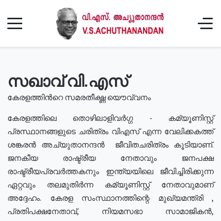
സഖാവ് വി.എസ്
കേരളത്തിൻറെ സമരതീക്ഷ്ണ യൌവ്വനം
കേരളത്തിലെ തൊഴിലാളിവർഗ്ഗ - കമ്യൂണിസ്റ്റ്
പ്രസ്ഥാനങ്ങളുടെ ചരിത്രം വിഎസ് എന്ന വേലിക്കകത്ത്
ശങ്കരൻ അച്യുതാനന്ദൻ ജീവിതചരിത്രം കൂടിയാണ്.
ജനകീയ രാഷ്ട്രീയ നേതാവും ജനപക്ഷ
രാഷ്ട്രീയപ്രവർത്തകനും ഇന്ത്യയിലെ ജീവിച്ചിരിക്കുന്ന
ഏറ്റവും തലമുതിർന്ന കമ്യൂണിസ്റ്റ് നേതാവുമാണ്
അദ്ദേഹം. കേരള സംസ്ഥാനത്തിന്റെ മുഖ്യമന്ത്രി ,
പ്രതിപക്ഷനേതാവ്, നിയമസഭാ സാമാജികൻ,