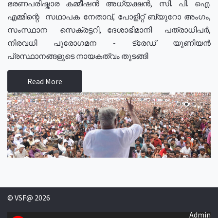
ഭരണപരിഷ്കാര കമ്മീഷൻ അധ്യക്ഷൻ, സി. പി. ഐ.
എമ്മിന്റെ സഥാപക നേതാവ്, പോളിറ്റ് ബ്യുറോ അംഗം,
സംസ്ഥാന സെക്രട്ടറി, ദേശാഭിമാനി പത്രാധിപർ,
നിരവധി പുരോഗമന - ട്രേഡ് യൂണിയൻ
പ്രസ്ഥാനങ്ങളുടെ നായകത്വം തുടങ്ങി
Read More
© VSF@ 2026
Admin