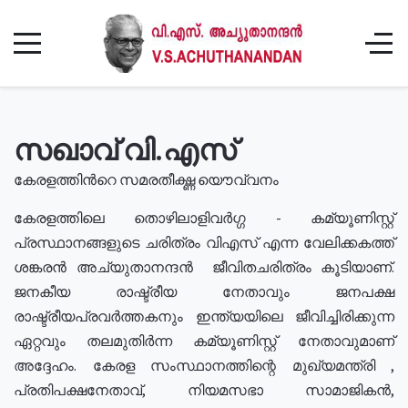
സഖാവ് വി.എസ്
കേരളത്തിൻറെ സമരതീക്ഷ്ണ യൌവ്വനം
കേരളത്തിലെ തൊഴിലാളിവർഗ്ഗ - കമ്യൂണിസ്റ്റ്
പ്രസ്ഥാനങ്ങളുടെ ചരിത്രം വിഎസ് എന്ന വേലിക്കകത്ത്
ശങ്കരൻ അച്യുതാനന്ദൻ ജീവിതചരിത്രം കൂടിയാണ്.
ജനകീയ രാഷ്ട്രീയ നേതാവും ജനപക്ഷ
രാഷ്ട്രീയപ്രവർത്തകനും ഇന്ത്യയിലെ ജീവിച്ചിരിക്കുന്ന
ഏറ്റവും തലമുതിർന്ന കമ്യൂണിസ്റ്റ് നേതാവുമാണ്
അദ്ദേഹം. കേരള സംസ്ഥാനത്തിന്റെ മുഖ്യമന്ത്രി ,
പ്രതിപക്ഷനേതാവ്, നിയമസഭാ സാമാജികൻ,