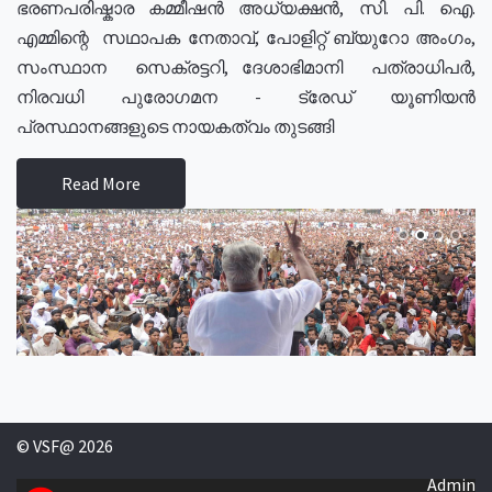
ഭരണപരിഷ്കാര കമ്മീഷൻ അധ്യക്ഷൻ, സി. പി. ഐ.
എമ്മിന്റെ സഥാപക നേതാവ്, പോളിറ്റ് ബ്യുറോ അംഗം,
സംസ്ഥാന സെക്രട്ടറി, ദേശാഭിമാനി പത്രാധിപർ,
നിരവധി പുരോഗമന - ട്രേഡ് യൂണിയൻ
പ്രസ്ഥാനങ്ങളുടെ നായകത്വം തുടങ്ങി
Read More
© VSF@ 2026
Admin