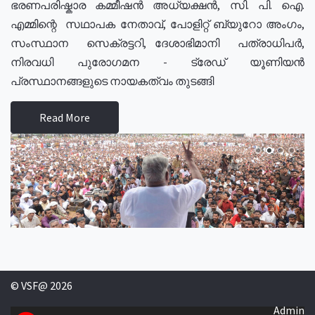
ഭരണപരിഷ്കാര കമ്മീഷൻ അധ്യക്ഷൻ, സി. പി. ഐ.
എമ്മിന്റെ സഥാപക നേതാവ്, പോളിറ്റ് ബ്യുറോ അംഗം,
സംസ്ഥാന സെക്രട്ടറി, ദേശാഭിമാനി പത്രാധിപർ,
നിരവധി പുരോഗമന - ട്രേഡ് യൂണിയൻ
പ്രസ്ഥാനങ്ങളുടെ നായകത്വം തുടങ്ങി
Read More
© VSF@ 2026
Admin