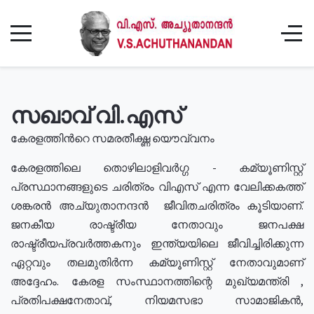
സഖാവ് വി.എസ്
കേരളത്തിൻറെ സമരതീക്ഷ്ണ യൌവ്വനം
കേരളത്തിലെ തൊഴിലാളിവർഗ്ഗ - കമ്യൂണിസ്റ്റ്
പ്രസ്ഥാനങ്ങളുടെ ചരിത്രം വിഎസ് എന്ന വേലിക്കകത്ത്
ശങ്കരൻ അച്യുതാനന്ദൻ ജീവിതചരിത്രം കൂടിയാണ്.
ജനകീയ രാഷ്ട്രീയ നേതാവും ജനപക്ഷ
രാഷ്ട്രീയപ്രവർത്തകനും ഇന്ത്യയിലെ ജീവിച്ചിരിക്കുന്ന
ഏറ്റവും തലമുതിർന്ന കമ്യൂണിസ്റ്റ് നേതാവുമാണ്
അദ്ദേഹം. കേരള സംസ്ഥാനത്തിന്റെ മുഖ്യമന്ത്രി ,
പ്രതിപക്ഷനേതാവ്, നിയമസഭാ സാമാജികൻ,